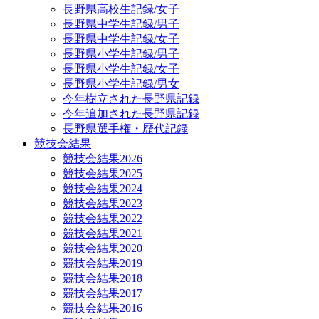
長野県高校生記録/女子
長野県中学生記録/男子
長野県中学生記録/女子
長野県小学生記録/男子
長野県小学生記録/女子
長野県小学生記録/男女
今年樹立された長野県記録
今年追加された長野県記録
長野県選手権・歴代記録
競技会結果
競技会結果2026
競技会結果2025
競技会結果2024
競技会結果2023
競技会結果2022
競技会結果2021
競技会結果2020
競技会結果2019
競技会結果2018
競技会結果2017
競技会結果2016