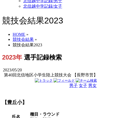
北信越中学記録/男子
北信越中学記録/女子
競技会結果2023
HOME
»
競技会結果
»
競技会結果2023
2023年
選手記録検索
2023/05/20
第40回北信地区小学生陸上競技大会 【長野市営】
男子
女子
男女
【豊丘小】
種目・ラウンド
氏名