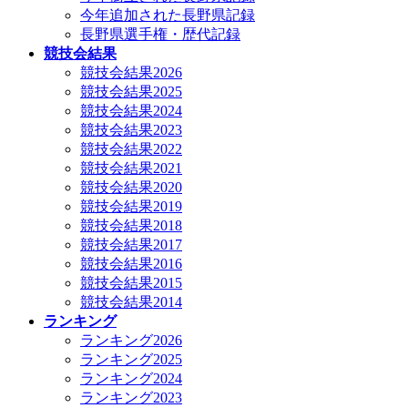
今年追加された長野県記録
長野県選手権・歴代記録
競技会結果
競技会結果2026
競技会結果2025
競技会結果2024
競技会結果2023
競技会結果2022
競技会結果2021
競技会結果2020
競技会結果2019
競技会結果2018
競技会結果2017
競技会結果2016
競技会結果2015
競技会結果2014
ランキング
ランキング2026
ランキング2025
ランキング2024
ランキング2023