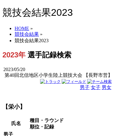
競技会結果2023
HOME
»
競技会結果
»
競技会結果2023
2023年
選手記録検索
2023/05/20
第40回北信地区小学生陸上競技大会 【長野市営】
男子
女子
男女
【栄小】
種目・ラウンド
氏名
順位・記録
男子