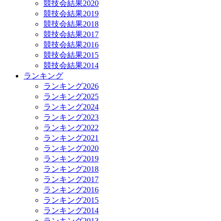
競技会結果2020
競技会結果2019
競技会結果2018
競技会結果2017
競技会結果2016
競技会結果2015
競技会結果2014
ランキング
ランキング2026
ランキング2025
ランキング2024
ランキング2023
ランキング2022
ランキング2021
ランキング2020
ランキング2019
ランキング2018
ランキング2017
ランキング2016
ランキング2015
ランキング2014
ランキング2013