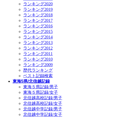
ランキング2020
ランキング2019
ランキング2018
ランキング2017
ランキング2016
ランキング2015
ランキング2014
ランキング2013
ランキング2012
ランキング2011
ランキング2010
ランキング2009
歴代ランキング
ベスト記録検索
東海5県/北信越記録
東海５県記録/男子
東海５県記録/女子
北信越高校記録/男子
北信越高校記録/女子
北信越中学記録/男子
北信越中学記録/女子