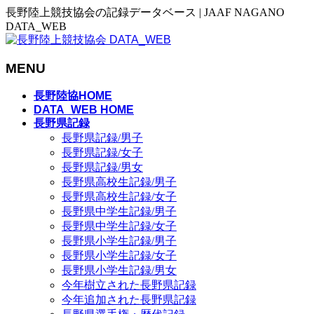
長野陸上競技協会の記録データベース | JAAF NAGANO
DATA_WEB
MENU
メ
長野陸協HOME
ニ
DATA_WEB HOME
長野県記録
ュ
長野県記録/男子
ー
長野県記録/女子
を
長野県記録/男女
飛
長野県高校生記録/男子
ば
長野県高校生記録/女子
す
長野県中学生記録/男子
長野県中学生記録/女子
長野県小学生記録/男子
長野県小学生記録/女子
長野県小学生記録/男女
今年樹立された長野県記録
今年追加された長野県記録