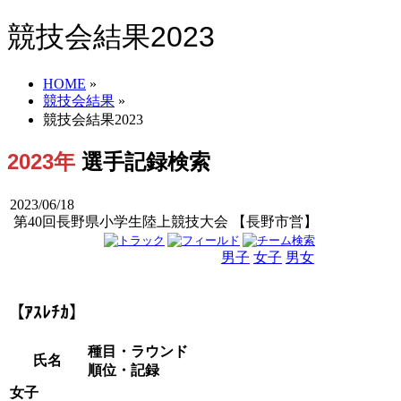
競技会結果2023
HOME
»
競技会結果
»
競技会結果2023
2023年
選手記録検索
2023/06/18
第40回長野県小学生陸上競技大会 【長野市営】
男子
女子
男女
【ｱｽﾚﾁｶ】
種目・ラウンド
氏名
順位・記録
女子