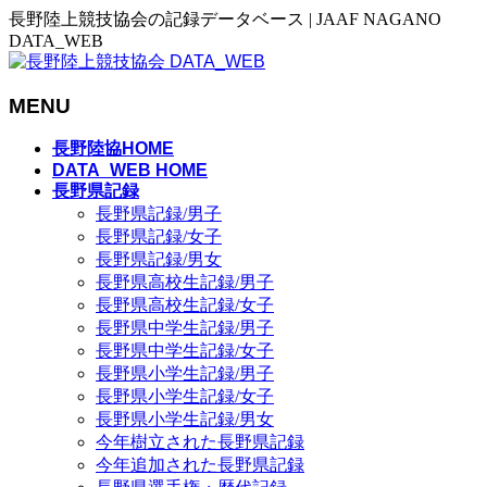
長野陸上競技協会の記録データベース | JAAF NAGANO
DATA_WEB
MENU
メ
長野陸協HOME
ニ
DATA_WEB HOME
長野県記録
ュ
長野県記録/男子
ー
長野県記録/女子
を
長野県記録/男女
飛
長野県高校生記録/男子
ば
長野県高校生記録/女子
す
長野県中学生記録/男子
長野県中学生記録/女子
長野県小学生記録/男子
長野県小学生記録/女子
長野県小学生記録/男女
今年樹立された長野県記録
今年追加された長野県記録