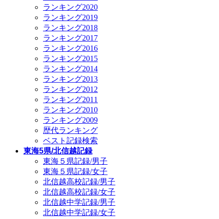
ランキング2020
ランキング2019
ランキング2018
ランキング2017
ランキング2016
ランキング2015
ランキング2014
ランキング2013
ランキング2012
ランキング2011
ランキング2010
ランキング2009
歴代ランキング
ベスト記録検索
東海5県/北信越記録
東海５県記録/男子
東海５県記録/女子
北信越高校記録/男子
北信越高校記録/女子
北信越中学記録/男子
北信越中学記録/女子