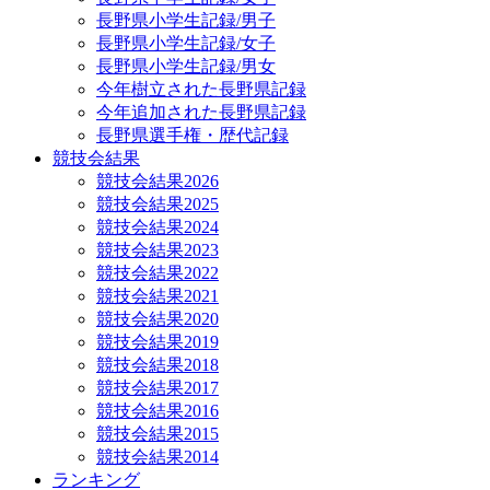
長野県小学生記録/男子
長野県小学生記録/女子
長野県小学生記録/男女
今年樹立された長野県記録
今年追加された長野県記録
長野県選手権・歴代記録
競技会結果
競技会結果2026
競技会結果2025
競技会結果2024
競技会結果2023
競技会結果2022
競技会結果2021
競技会結果2020
競技会結果2019
競技会結果2018
競技会結果2017
競技会結果2016
競技会結果2015
競技会結果2014
ランキング