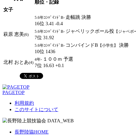
順位・記録
女子
走幅跳 決勝
5.6年ｺﾝﾊﾞｲﾝﾄﾞB-
16位 3.41 -0.4
ジャベリックボール投
5.6年ｺﾝﾊﾞｲﾝﾄﾞB-
【ジャベボ
萩原 恵美
(6)
7位 31.92
コンバインドB
決勝
5.6年ｺﾝﾊﾞｲﾝﾄﾞB-
【小学生】
10位 1436
１００ｍ 予選
4年-
北村 おとあ
(4)
7位 16.63 +0.1
PAGETOP
利用規約
このサイトについて
長野陸協HOME