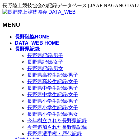
長野陸上競技協会の記録データベース | JAAF NAGANO DAT
MENU
メ
長野陸協HOME
ニ
DATA_WEB HOME
長野県記録
ュ
長野県記録/男子
ー
長野県記録/女子
を
長野県記録/男女
飛
長野県高校生記録/男子
ば
長野県高校生記録/女子
す
長野県中学生記録/男子
長野県中学生記録/女子
長野県小学生記録/男子
長野県小学生記録/女子
長野県小学生記録/男女
今年樹立された長野県記録
今年追加された長野県記録
長野県選手権・歴代記録