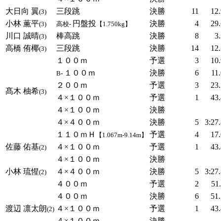
大日向 翼
三段跳
決勝
11
12
(3)
小林 薫平
円盤投
決勝
4
29
(3)
高校-
【1.750kg】
川口 誠晴
棒高跳
決勝
8
3
(3)
高橋 侑椰
三段跳
決勝
14
12
(3)
１００ｍ
予選
3
10
１００ｍ
決勝
6
11
B-
２００ｍ
予選
3
23
髙木 柚希
(3)
４×１００ｍ
予選
1
43
４×１００ｍ
決勝
４×４００ｍ
決勝
5
3:27
１１０ｍＨ
予選
4
17
【1.067m-9.14m】
佐藤 佑基
４×１００ｍ
予選
1
43
(2)
４×１００ｍ
決勝
小林 琉惺
４×４００ｍ
決勝
5
3:27
(2)
４００ｍ
予選
2
51
４００ｍ
決勝
6
51
渡辺 凛太朗
４×１００ｍ
予選
1
43
(2)
４×１００ｍ
決勝