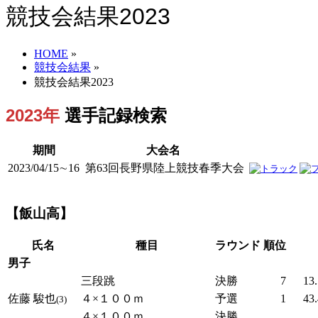
競技会結果2023
HOME
»
競技会結果
»
競技会結果2023
2023年
選手記録検索
期間
大会名
2023/04/15∼16
第63回長野県陸上競技春季大会
【飯山高】
氏名
種目
ラウンド
順位
男子
三段跳
決勝
7
13
佐藤 駿也
４×１００ｍ
予選
1
43
(3)
４×１００ｍ
決勝