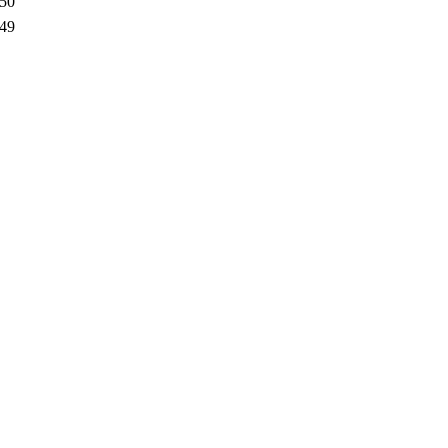
.50
.49