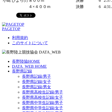
小島 ひより
８００ｍ
決勝
6
2:37
(1)
４×４００ｍ
決勝
6
4:31
PAGETOP
利用規約
このサイトについて
長野陸協HOME
DATA_WEB HOME
長野県記録
長野県記録/男子
長野県記録/女子
長野県記録/男女
長野県高校生記録/男子
長野県高校生記録/女子
長野県中学生記録/男子
長野県中学生記録/女子