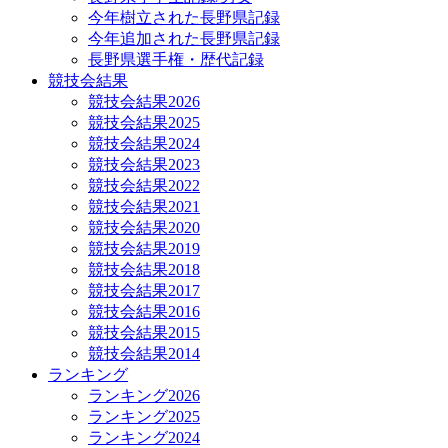
今年樹立された長野県記録
今年追加された長野県記録
長野県選手権・歴代記録
競技会結果
競技会結果2026
競技会結果2025
競技会結果2024
競技会結果2023
競技会結果2022
競技会結果2021
競技会結果2020
競技会結果2019
競技会結果2018
競技会結果2017
競技会結果2016
競技会結果2015
競技会結果2014
ランキング
ランキング2026
ランキング2025
ランキング2024