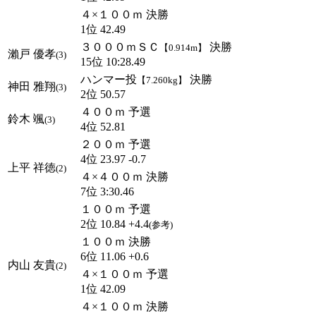
４×１００ｍ 決勝
1位 42.49
３０００ｍＳＣ
決勝
【0.914m】
瀨戸 優孝
(3)
15位 10:28.49
ハンマー投
決勝
【7.260kg】
神田 雅翔
(3)
2位 50.57
４００ｍ 予選
鈴木 颯
(3)
4位 52.81
２００ｍ 予選
4位 23.97 -0.7
上平 祥徳
(2)
４×４００ｍ 決勝
7位 3:30.46
１００ｍ 予選
2位 10.84 +4.4
(参考)
１００ｍ 決勝
6位 11.06 +0.6
内山 友貴
(2)
４×１００ｍ 予選
1位 42.09
４×１００ｍ 決勝