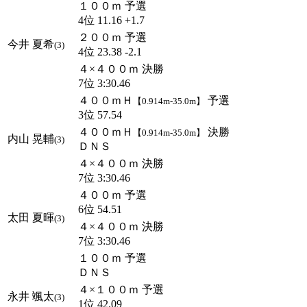
１００ｍ 予選
4位 11.16 +1.7
２００ｍ 予選
今井 夏希
(3)
4位 23.38 -2.1
４×４００ｍ 決勝
7位 3:30.46
４００ｍＨ
予選
【0.914m-35.0m】
3位 57.54
４００ｍＨ
決勝
【0.914m-35.0m】
内山 晃輔
(3)
ＤＮＳ
４×４００ｍ 決勝
7位 3:30.46
４００ｍ 予選
6位 54.51
太田 夏暉
(3)
４×４００ｍ 決勝
7位 3:30.46
１００ｍ 予選
ＤＮＳ
４×１００ｍ 予選
永井 颯太
(3)
1位 42.09