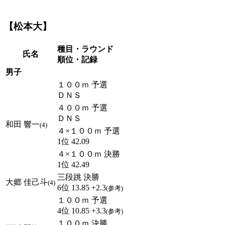
【松本大】
種目・ラウンド
氏名
順位・記録
男子
１００ｍ 予選
ＤＮＳ
４００ｍ 予選
ＤＮＳ
和田 響一
(4)
４×１００ｍ 予選
1位 42.09
４×１００ｍ 決勝
1位 42.49
三段跳 決勝
大郷 佳己斗
(4)
6位 13.85 +2.3
(参考)
１００ｍ 予選
4位 10.85 +3.3
(参考)
１００ｍ 決勝