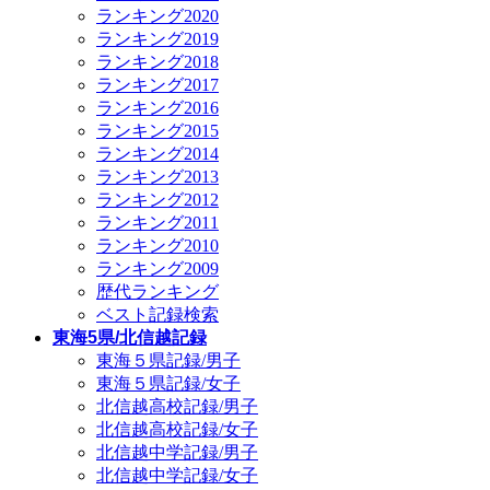
ランキング2020
ランキング2019
ランキング2018
ランキング2017
ランキング2016
ランキング2015
ランキング2014
ランキング2013
ランキング2012
ランキング2011
ランキング2010
ランキング2009
歴代ランキング
ベスト記録検索
東海5県/北信越記録
東海５県記録/男子
東海５県記録/女子
北信越高校記録/男子
北信越高校記録/女子
北信越中学記録/男子
北信越中学記録/女子