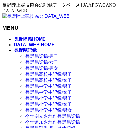
長野陸上競技協会の記録データベース | JAAF NAGANO
DATA_WEB
MENU
メ
長野陸協HOME
ニ
DATA_WEB HOME
長野県記録
ュ
長野県記録/男子
ー
長野県記録/女子
を
長野県記録/男女
飛
長野県高校生記録/男子
ば
長野県高校生記録/女子
す
長野県中学生記録/男子
長野県中学生記録/女子
長野県小学生記録/男子
長野県小学生記録/女子
長野県小学生記録/男女
今年樹立された長野県記録
今年追加された長野県記録