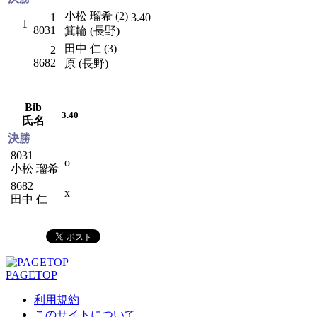
小松 瑠希 (2)
1
3.40
1
8031
箕輪 (長野)
田中 仁 (3)
2
8682
原 (長野)
Bib
3.40
氏名
決勝
8031
o
小松 瑠希
8682
x
田中 仁
PAGETOP
利用規約
このサイトについて