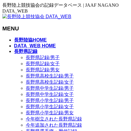
長野陸上競技協会の記録データベース | JAAF NAGANO
DATA_WEB
MENU
メ
長野陸協HOME
ニ
DATA_WEB HOME
長野県記録
ュ
長野県記録/男子
ー
長野県記録/女子
を
長野県記録/男女
飛
長野県高校生記録/男子
ば
長野県高校生記録/女子
す
長野県中学生記録/男子
長野県中学生記録/女子
長野県小学生記録/男子
長野県小学生記録/女子
長野県小学生記録/男女
今年樹立された長野県記録
今年追加された長野県記録