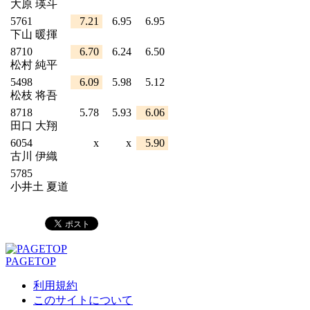
大原 瑛斗
5761
7.21
6.95
6.95
下山 暖揮
8710
6.70
6.24
6.50
松村 純平
5498
6.09
5.98
5.12
松枝 将吾
8718
5.78
5.93
6.06
田口 大翔
6054
x
x
5.90
古川 伊織
5785
小井土 夏道
PAGETOP
利用規約
このサイトについて