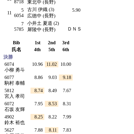
8718
東北中 (長野)
古川 伊織 (3)
5
5.90
11
6054
広徳中 (長野)
小井土 夏道 (2)
7
ＤＮＳ
5785
犀陵中 (長野)
Bib
1st
2nd
3rd
氏名
4th
5th
6th
決勝
6074
10.96
11.02
10.00
小柳 勇斗
6077
8.86
9.03
9.18
駒村 泰輔
5812
8.74
8.49
7.67
宮入 孝司
6072
7.95
8.53
8.31
石坂 友輝
4902
8.25
8.22
7.99
鈴木 裕也
5627
7.88
8.11
7.83