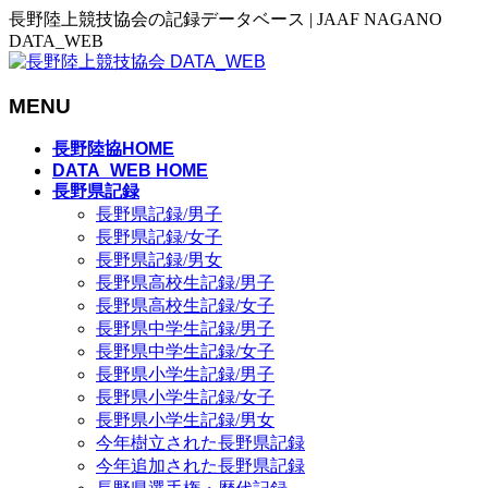
長野陸上競技協会の記録データベース | JAAF NAGANO
DATA_WEB
MENU
メ
長野陸協HOME
ニ
DATA_WEB HOME
長野県記録
ュ
長野県記録/男子
ー
長野県記録/女子
を
長野県記録/男女
飛
長野県高校生記録/男子
ば
長野県高校生記録/女子
す
長野県中学生記録/男子
長野県中学生記録/女子
長野県小学生記録/男子
長野県小学生記録/女子
長野県小学生記録/男女
今年樹立された長野県記録
今年追加された長野県記録