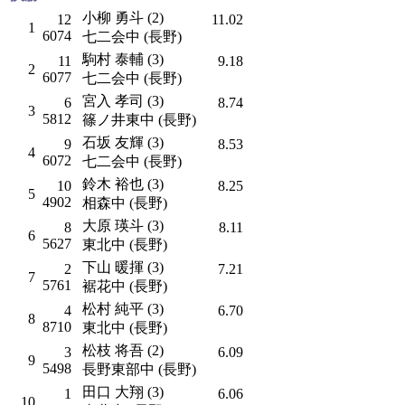
小柳 勇斗 (2)
12
11.02
1
6074
七二会中 (長野)
駒村 泰輔 (3)
11
9.18
2
6077
七二会中 (長野)
宮入 孝司 (3)
6
8.74
3
5812
篠ノ井東中 (長野)
石坂 友輝 (3)
9
8.53
4
6072
七二会中 (長野)
鈴木 裕也 (3)
10
8.25
5
4902
相森中 (長野)
大原 瑛斗 (3)
8
8.11
6
5627
東北中 (長野)
下山 暖揮 (3)
2
7.21
7
5761
裾花中 (長野)
松村 純平 (3)
4
6.70
8
8710
東北中 (長野)
松枝 将吾 (2)
3
6.09
9
5498
長野東部中 (長野)
田口 大翔 (3)
1
6.06
10