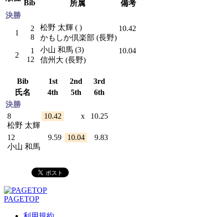
Bib
所属
備考
決勝
松野 太輝 ( )
2
10.42
1
8
かもしか倶楽部 (長野)
小山 和馬 (3)
1
10.04
2
12
信州大 (長野)
Bib
1st
2nd
3rd
氏名
4th
5th
6th
決勝
8
10.42
x
10.25
松野 太輝
12
9.59
10.04
9.83
小山 和馬
PAGETOP
利用規約