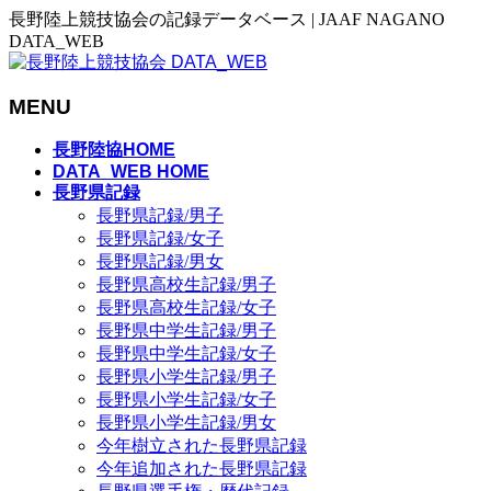
長野陸上競技協会の記録データベース | JAAF NAGANO
DATA_WEB
MENU
メ
長野陸協HOME
ニ
DATA_WEB HOME
長野県記録
ュ
長野県記録/男子
ー
長野県記録/女子
を
長野県記録/男女
飛
長野県高校生記録/男子
ば
長野県高校生記録/女子
す
長野県中学生記録/男子
長野県中学生記録/女子
長野県小学生記録/男子
長野県小学生記録/女子
長野県小学生記録/男女
今年樹立された長野県記録
今年追加された長野県記録