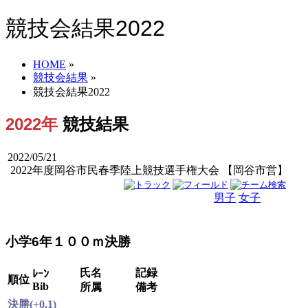
競技会結果2022
HOME
»
競技会結果
»
競技会結果2022
2022年
競技結果
2022/05/21
2022年度岡谷市民春季陸上競技選手権大会 【岡谷市営】
男子
女子
男女
小学6年１００ｍ決勝
氏名
記録
ﾚｰﾝ
順位
Bib
所属
備考
決勝(+0.1)