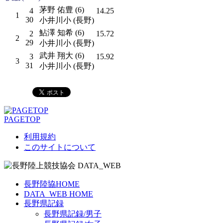
茅野 佑豊 (6)
4
14.25
1
30
小井川小 (長野)
鮎澤 知希 (6)
2
15.72
2
29
小井川小 (長野)
武井 翔大 (6)
3
15.92
3
31
小井川小 (長野)
PAGETOP
利用規約
このサイトについて
長野陸協HOME
DATA_WEB HOME
長野県記録
長野県記録/男子