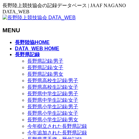
長野陸上競技協会の記録データベース | JAAF NAGANO
DATA_WEB
MENU
メ
長野陸協HOME
ニ
DATA_WEB HOME
長野県記録
ュ
長野県記録/男子
ー
長野県記録/女子
を
長野県記録/男女
飛
長野県高校生記録/男子
ば
長野県高校生記録/女子
す
長野県中学生記録/男子
長野県中学生記録/女子
長野県小学生記録/男子
長野県小学生記録/女子
長野県小学生記録/男女
今年樹立された長野県記録
今年追加された長野県記録