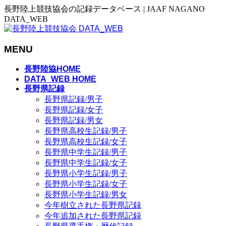
長野陸上競技協会の記録データベース | JAAF NAGANO
DATA_WEB
MENU
メ
長野陸協HOME
ニ
DATA_WEB HOME
長野県記録
ュ
長野県記録/男子
ー
長野県記録/女子
を
長野県記録/男女
飛
長野県高校生記録/男子
ば
長野県高校生記録/女子
す
長野県中学生記録/男子
長野県中学生記録/女子
長野県小学生記録/男子
長野県小学生記録/女子
長野県小学生記録/男女
今年樹立された長野県記録
今年追加された長野県記録