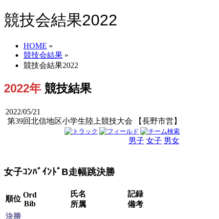
競技会結果2022
HOME
»
競技会結果
»
競技会結果2022
2022年
競技結果
2022/05/21
第39回北信地区小学生陸上競技大会 【長野市営】
男子
女子
男女
女子ｺﾝﾊﾞｲﾝﾄﾞB走幅跳決勝
氏名
記録
Ord
順位
Bib
所属
備考
決勝