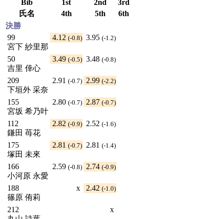
Bib
1st
2nd
3rd
氏名
4th
5th
6th
決勝
99
4.12
3.95
(-0.8)
(-1.2)
宮下 紗里那
50
3.49
3.48
(-0.5)
(-0.8)
吉里 倖心
209
2.91
2.99
(-0.7)
(-2.2)
下垣外 采奈
155
2.80
2.87
(-0.7)
(-0.7)
宮坂 希乃叶
112
2.82
2.52
(-0.9)
(-1.6)
鎌田 苺花
175
2.81
2.81
(-0.7)
(-1.4)
塚田 未來
166
2.59
2.74
(-0.8)
(-0.9)
小河原 永愛
188
x
2.42
(-1.0)
篠原 侑莉
212
x
丸山 詩葉