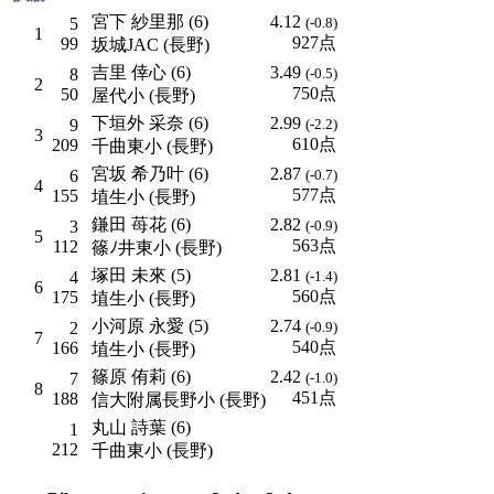
宮下 紗里那 (6)
4.12
5
(-0.8)
1
927点
99
坂城JAC (長野)
吉里 倖心 (6)
3.49
8
(-0.5)
2
750点
50
屋代小 (長野)
下垣外 采奈 (6)
2.99
9
(-2.2)
3
610点
209
千曲東小 (長野)
宮坂 希乃叶 (6)
2.87
6
(-0.7)
4
577点
155
埴生小 (長野)
鎌田 苺花 (6)
2.82
3
(-0.9)
5
563点
112
篠ﾉ井東小 (長野)
塚田 未來 (5)
2.81
4
(-1.4)
6
560点
175
埴生小 (長野)
小河原 永愛 (5)
2.74
2
(-0.9)
7
540点
166
埴生小 (長野)
篠原 侑莉 (6)
2.42
7
(-1.0)
8
451点
188
信大附属長野小 (長野)
丸山 詩葉 (6)
1
212
千曲東小 (長野)