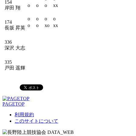
154
o
o
o
xx
岸田 翔
o
o
o
o
174
o
o
xo
xx
長坂 昇英
336
深沢 大志
335
戸田 遥輝
PAGETOP
利用規約
このサイトについて