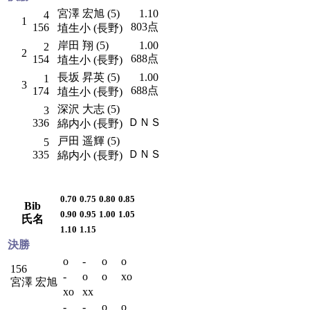
宮澤 宏旭 (5)
1.10
4
1
803点
156
埴生小 (長野)
岸田 翔 (5)
1.00
2
2
688点
154
埴生小 (長野)
長坂 昇英 (5)
1.00
1
3
688点
174
埴生小 (長野)
深沢 大志 (5)
3
ＤＮＳ
336
綿内小 (長野)
戸田 遥輝 (5)
5
ＤＮＳ
335
綿内小 (長野)
0.70
0.75
0.80
0.85
Bib
0.90
0.95
1.00
1.05
氏名
1.10
1.15
決勝
o
-
o
o
156
-
o
o
xo
宮澤 宏旭
xo
xx
-
-
o
o