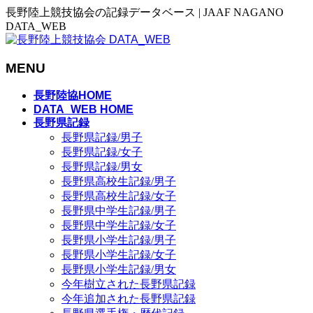
長野陸上競技協会の記録データベース | JAAF NAGANO
DATA_WEB
MENU
メ
長野陸協HOME
ニ
DATA_WEB HOME
長野県記録
ュ
長野県記録/男子
ー
長野県記録/女子
を
長野県記録/男女
飛
長野県高校生記録/男子
ば
長野県高校生記録/女子
す
長野県中学生記録/男子
長野県中学生記録/女子
長野県小学生記録/男子
長野県小学生記録/女子
長野県小学生記録/男女
今年樹立された長野県記録
今年追加された長野県記録