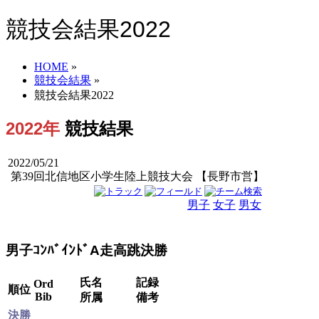
競技会結果2022
HOME
»
競技会結果
»
競技会結果2022
2022年
競技結果
2022/05/21
第39回北信地区小学生陸上競技大会 【長野市営】
男子
女子
男女
男子ｺﾝﾊﾞｲﾝﾄﾞA走高跳決勝
氏名
記録
Ord
順位
Bib
所属
備考
決勝