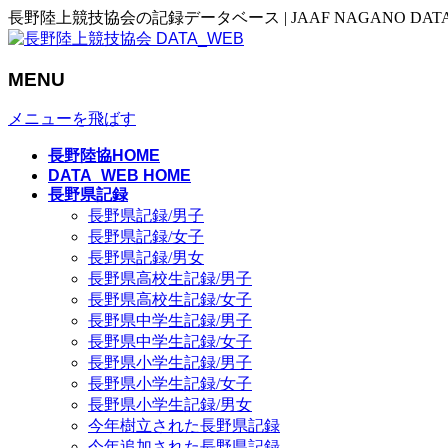
長野陸上競技協会の記録データベース | JAAF NAGANO DAT
MENU
メニューを飛ばす
長野陸協HOME
DATA_WEB HOME
長野県記録
長野県記録/男子
長野県記録/女子
長野県記録/男女
長野県高校生記録/男子
長野県高校生記録/女子
長野県中学生記録/男子
長野県中学生記録/女子
長野県小学生記録/男子
長野県小学生記録/女子
長野県小学生記録/男女
今年樹立された長野県記録
今年追加された長野県記録