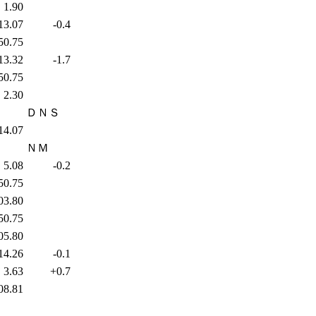
1.90
13.07
-0.4
50.75
13.32
-1.7
50.75
2.30
ＤＮＳ
14.07
ＮＭ
5.08
-0.2
50.75
03.80
50.75
05.80
14.26
-0.1
3.63
+0.7
08.81