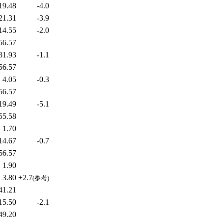
19.48
-4.0
21.31
-3.9
14.55
-2.0
56.57
31.93
-1.1
56.57
4.05
-0.3
56.57
19.49
-5.1
55.58
1.70
14.67
-0.7
56.57
1.90
3.80
+2.7
(参考)
41.21
15.50
-2.1
49.20