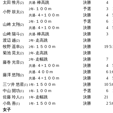
太田 惟月
棒高跳
決勝
4
(2)
共通-
１００ｍ
予選
3
2年-
小野 鼓太
(2)
４×１００ｍ
決勝
4
共通-
１００ｍ
予選
6
2年-
山﨑 太翔
(2)
４×１００ｍ
決勝
4
共通-
山﨑 陽斗
棒高跳
決勝
3
(2)
共通-
渡辺 越
走高跳
決勝
(2)
2年-
牧野 遥幸
１５００ｍ
決勝
19
5:
(2)
2年-
菊池 晃太
走高跳
決勝
(2)
2年-
走幅跳
決勝
7
2年-
藤巻 光音
(2)
４×１００ｍ
決勝
4
共通-
４００ｍ
決勝
6
1:
共通-
藤澤 悠翔
(2)
４×１００ｍ
決勝
4
共通-
三ツ井 悠星
１５００ｍ
決勝
10
5:
(1)
1年-
中山 開功
１００ｍ
予選
6
(1)
1年-
佐藤 玲人
走幅跳
決勝
21
(1)
1年-
小島 善
１５００ｍ
決勝
2
5:
(1)
1年-
女子