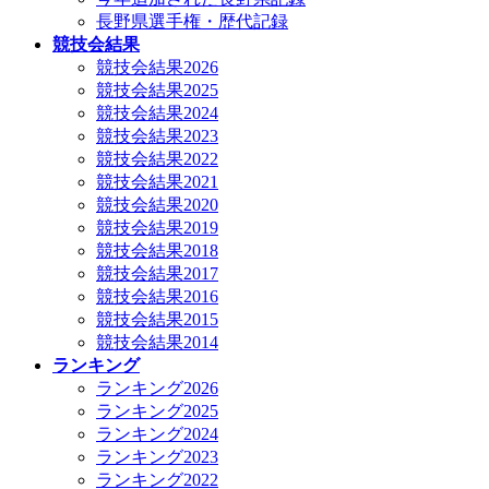
長野県選手権・歴代記録
競技会結果
競技会結果2026
競技会結果2025
競技会結果2024
競技会結果2023
競技会結果2022
競技会結果2021
競技会結果2020
競技会結果2019
競技会結果2018
競技会結果2017
競技会結果2016
競技会結果2015
競技会結果2014
ランキング
ランキング2026
ランキング2025
ランキング2024
ランキング2023
ランキング2022