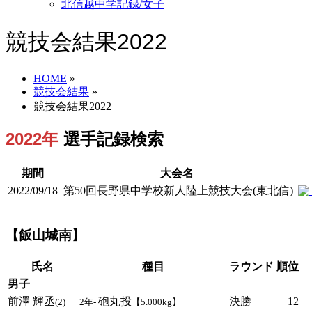
北信越中学記録/女子
競技会結果2022
HOME
»
競技会結果
»
競技会結果2022
2022年
選手記録検索
期間
大会名
2022/09/18
第50回長野県中学校新人陸上競技大会(東北信)
【飯山城南】
氏名
種目
ラウンド
順位
男子
前澤 輝丞
砲丸投
決勝
12
(2)
2年-
【5.000kg】