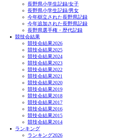
長野県小学生記録/女子
長野県小学生記録/男女
今年樹立された長野県記録
今年追加された長野県記録
長野県選手権・歴代記録
競技会結果
競技会結果2026
競技会結果2025
競技会結果2024
競技会結果2023
競技会結果2022
競技会結果2021
競技会結果2020
競技会結果2019
競技会結果2018
競技会結果2017
競技会結果2016
競技会結果2015
競技会結果2014
ランキング
ランキング2026