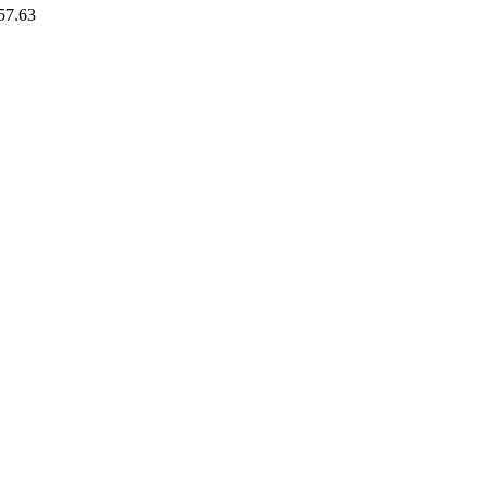
57.63