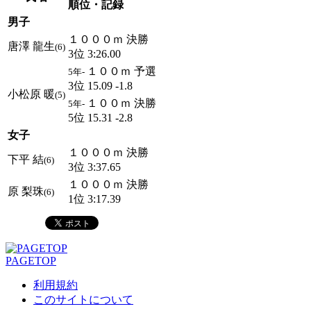
順位・記録
男子
１０００ｍ 決勝
唐澤 龍生
(6)
3位 3:26.00
１００ｍ 予選
5年-
3位 15.09 -1.8
小松原 暖
(5)
１００ｍ 決勝
5年-
5位 15.31 -2.8
女子
１０００ｍ 決勝
下平 結
(6)
3位 3:37.65
１０００ｍ 決勝
原 梨珠
(6)
1位 3:17.39
PAGETOP
利用規約
このサイトについて