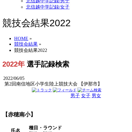
北信越中学記録/男子
北信越中学記録/女子
競技会結果2022
HOME
»
競技会結果
»
競技会結果2022
2022年
選手記録検索
2022/06/05
第2回南信地区小学生陸上競技大会 【伊那市】
男子
女子
男女
【赤穂南小】
種目・ラウンド
氏名