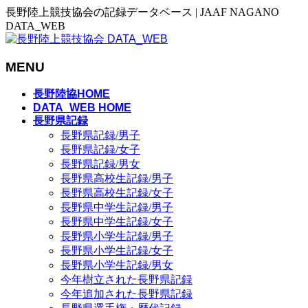
長野陸上競技協会の記録データベース | JAAF NAGANO
DATA_WEB
MENU
メ
長野陸協HOME
ニ
DATA_WEB HOME
長野県記録
ュ
長野県記録/男子
ー
長野県記録/女子
を
長野県記録/男女
飛
長野県高校生記録/男子
ば
長野県高校生記録/女子
す
長野県中学生記録/男子
長野県中学生記録/女子
長野県小学生記録/男子
長野県小学生記録/女子
長野県小学生記録/男女
今年樹立された長野県記録
今年追加された長野県記録