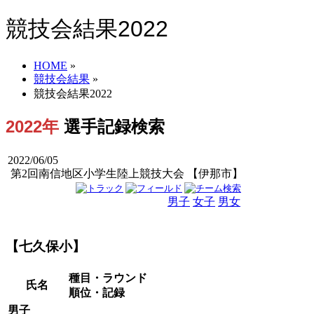
競技会結果2022
HOME
»
競技会結果
»
競技会結果2022
2022年
選手記録検索
2022/06/05
第2回南信地区小学生陸上競技大会 【伊那市】
男子
女子
男女
【七久保小】
種目・ラウンド
氏名
順位・記録
男子