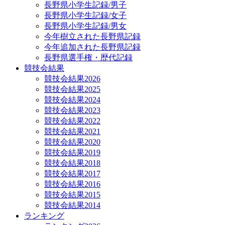
長野県小学生記録/男子
長野県小学生記録/女子
長野県小学生記録/男女
今年樹立された長野県記録
今年追加された長野県記録
長野県選手権・歴代記録
競技会結果
競技会結果2026
競技会結果2025
競技会結果2024
競技会結果2023
競技会結果2022
競技会結果2021
競技会結果2020
競技会結果2019
競技会結果2018
競技会結果2017
競技会結果2016
競技会結果2015
競技会結果2014
ランキング