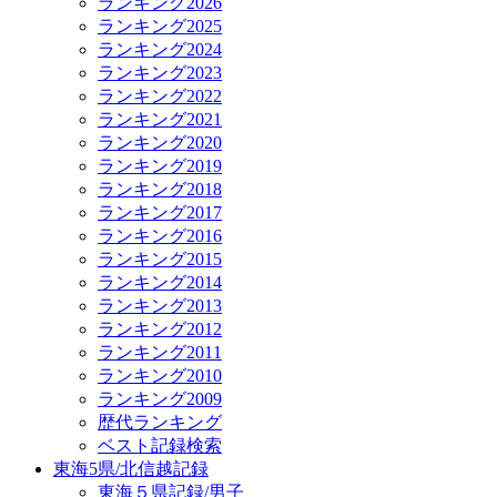
ランキング2026
ランキング2025
ランキング2024
ランキング2023
ランキング2022
ランキング2021
ランキング2020
ランキング2019
ランキング2018
ランキング2017
ランキング2016
ランキング2015
ランキング2014
ランキング2013
ランキング2012
ランキング2011
ランキング2010
ランキング2009
歴代ランキング
ベスト記録検索
東海5県/北信越記録
東海５県記録/男子