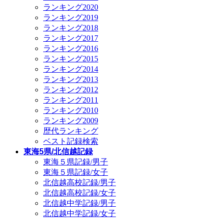
ランキング2020
ランキング2019
ランキング2018
ランキング2017
ランキング2016
ランキング2015
ランキング2014
ランキング2013
ランキング2012
ランキング2011
ランキング2010
ランキング2009
歴代ランキング
ベスト記録検索
東海5県/北信越記録
東海５県記録/男子
東海５県記録/女子
北信越高校記録/男子
北信越高校記録/女子
北信越中学記録/男子
北信越中学記録/女子