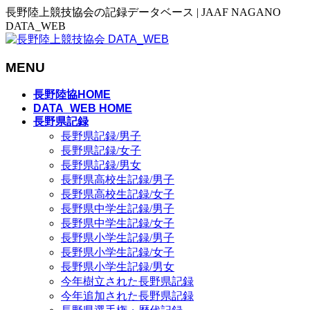
長野陸上競技協会の記録データベース | JAAF NAGANO
DATA_WEB
MENU
メ
長野陸協HOME
ニ
DATA_WEB HOME
長野県記録
ュ
長野県記録/男子
ー
長野県記録/女子
を
長野県記録/男女
飛
長野県高校生記録/男子
ば
長野県高校生記録/女子
す
長野県中学生記録/男子
長野県中学生記録/女子
長野県小学生記録/男子
長野県小学生記録/女子
長野県小学生記録/男女
今年樹立された長野県記録
今年追加された長野県記録