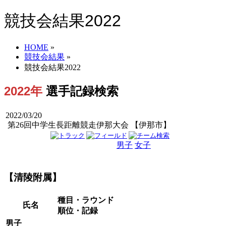
競技会結果2022
HOME
»
競技会結果
»
競技会結果2022
2022年
選手記録検索
2022/03/20
第26回中学生長距離競走伊那大会 【伊那市】
男子
女子
男女
【清陵附属】
種目・ラウンド
氏名
順位・記録
男子