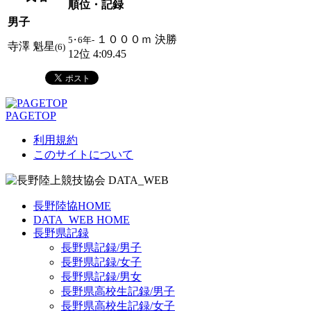
順位・記録
男子
１０００ｍ 決勝
5･6年-
寺澤 魁星
(6)
12位 4:09.45
PAGETOP
利用規約
このサイトについて
長野陸協HOME
DATA_WEB HOME
長野県記録
長野県記録/男子
長野県記録/女子
長野県記録/男女
長野県高校生記録/男子
長野県高校生記録/女子