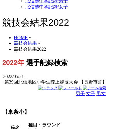
北信越中学記録/男子
北信越中学記録/女子
競技会結果2022
HOME
»
競技会結果
»
競技会結果2022
2022年
選手記録検索
2022/05/21
第39回北信地区小学生陸上競技大会 【長野市営】
男子
女子
男女
【東条小】
種目・ラウンド
氏名