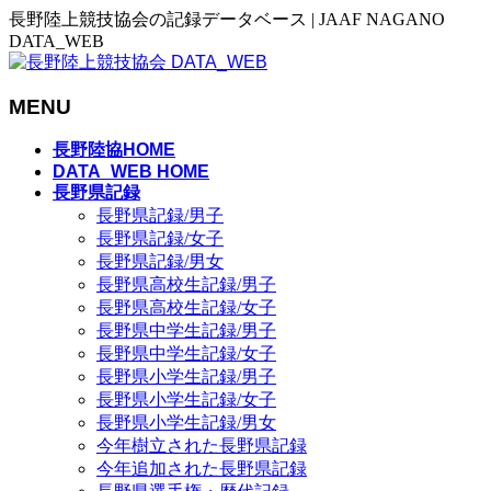
長野陸上競技協会の記録データベース | JAAF NAGANO
DATA_WEB
MENU
メ
長野陸協HOME
ニ
DATA_WEB HOME
長野県記録
ュ
長野県記録/男子
ー
長野県記録/女子
を
長野県記録/男女
飛
長野県高校生記録/男子
ば
長野県高校生記録/女子
す
長野県中学生記録/男子
長野県中学生記録/女子
長野県小学生記録/男子
長野県小学生記録/女子
長野県小学生記録/男女
今年樹立された長野県記録
今年追加された長野県記録