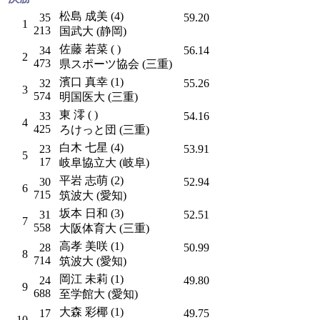
松島 成美 (4)
35
59.20
1
213
国武大 (静岡)
佐藤 若菜 ( )
34
56.14
2
473
県スポーツ協会 (三重)
濱口 真幸 (1)
32
55.26
3
574
明国医大 (三重)
東 澪 ( )
33
54.16
4
425
ろけっと団 (三重)
白木 七星 (4)
23
53.91
5
17
岐阜協立大 (岐阜)
平岩 志萌 (2)
30
52.94
6
715
筑波大 (愛知)
坂本 日和 (3)
31
52.51
7
558
大阪体育大 (三重)
高孝 美咲 (1)
28
50.99
8
714
筑波大 (愛知)
岡江 未莉 (1)
24
49.80
9
688
至学館大 (愛知)
大森 彩椰 (1)
17
49.75
10