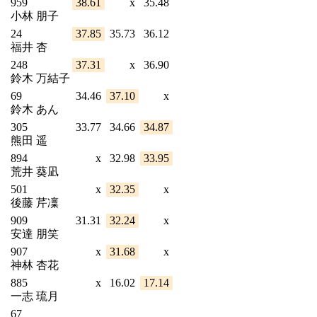
959
38.61
x
35.48
小林 朋子
24
37.85
35.73
36.12
福井 杏
248
37.31
x
36.90
鈴木 万結子
69
34.46
37.10
x
鈴木 あん
305
33.77
34.66
34.87
熊田 遥
894
x
32.98
33.95
荒井 葵凪
501
x
32.35
x
後藤 芹凜
909
31.31
32.24
x
安達 朋笑
907
x
31.68
x
神林 杏花
885
x
16.02
17.14
一志 琉月
67