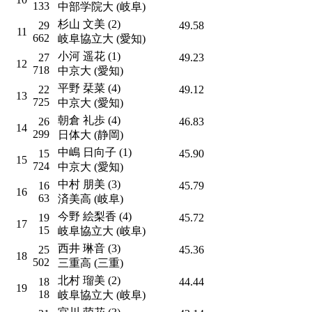
133
中部学院大 (岐阜)
杉山 文美 (2)
29
49.58
11
662
岐阜協立大 (愛知)
小河 遥花 (1)
27
49.23
12
718
中京大 (愛知)
平野 栞菜 (4)
22
49.12
13
725
中京大 (愛知)
朝倉 礼歩 (4)
26
46.83
14
299
日体大 (静岡)
中嶋 日向子 (1)
15
45.90
15
724
中京大 (愛知)
中村 朋美 (3)
16
45.79
16
63
済美高 (岐阜)
今野 絵梨香 (4)
19
45.72
17
15
岐阜協立大 (岐阜)
西井 琳音 (3)
25
45.36
18
502
三重高 (三重)
北村 瑠美 (2)
18
44.44
19
18
岐阜協立大 (岐阜)