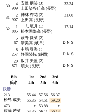
安達 朋笑 (3)
4
32.24
30
909
上田染谷丘高 (長野)
神林 杏花 (2)
2
31.68
31
907
上田高 (長野)
一志 琉月 (1)
1
17.14
32
885
松本国際高 (長野)
萩野 愛菜 (2)
5
ＤＮＳ
67
済美高 (岐阜)
中嶋 尋海 ( )
8
ＤＮＳ
257
静岡陸協 (静岡)
坂井 美藍 (2)
20
ＤＮＳ
871
順大 (長野)
Bib
1st
2nd
3rd
氏名
4th
5th
6th
決勝
213
55.44
57.56
56.37
松島 成美
55.35
54.51
59.20
473
x
53.88
x
佐藤 若菜
54.35
56.11
56.14