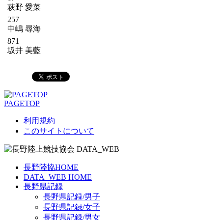
萩野 愛菜
257
中嶋 尋海
871
坂井 美藍
PAGETOP
利用規約
このサイトについて
長野陸協HOME
DATA_WEB HOME
長野県記録
長野県記録/男子
長野県記録/女子
長野県記録/男女