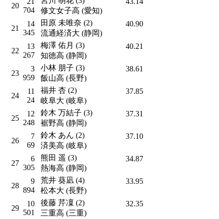
宮川 萌花 (3)
21
43.14
20
704
修文女子高 (愛知)
田原 未唯奈 (2)
14
40.90
21
345
流通経済大 (静岡)
梅澤 佑月 (3)
13
40.21
22
267
知徳高 (静岡)
小林 朋子 (3)
3
38.61
23
959
飯山高 (長野)
福井 杏 (2)
11
37.85
24
24
岐阜大 (岐阜)
鈴木 万結子 (3)
12
37.31
25
248
裾野高 (静岡)
鈴木 あん (2)
7
37.10
26
69
済美高 (岐阜)
熊田 遥 (3)
6
34.87
27
305
熱海高 (静岡)
荒井 葵凪 (4)
9
33.95
28
894
松本大 (長野)
後藤 芹凜 (2)
10
32.35
29
501
三重高 (三重)