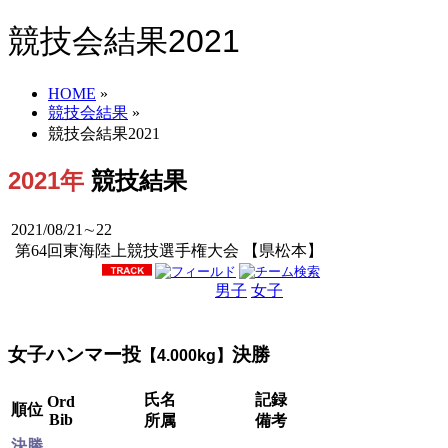
競技会結果2021
HOME
»
競技会結果
»
競技会結果2021
2021年
競技結果
2021/08/21∼22
第64回東海陸上競技選手権大会 【県松本】
男子
女子
男女
女子ハンマー投
決勝
【4.000kg】
氏名
記録
Ord
順位
Bib
所属
備考
決勝