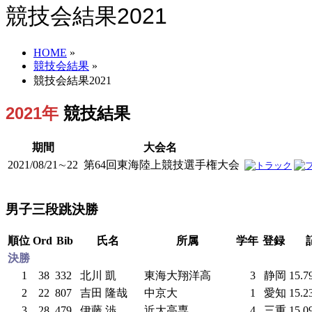
競技会結果2021
HOME
»
競技会結果
»
競技会結果2021
2021年
競技結果
期間
大会名
2021/08/21∼22
第64回東海陸上競技選手権大会
男子三段跳決勝
順位
Ord
Bib
氏名
所属
学年
登録
決勝
1
38
332
北川 凱
東海大翔洋高
3
静岡
15.7
2
22
807
吉田 隆哉
中京大
1
愛知
15.2
3
28
479
伊藤 渉
近大高専
4
三重
15.0