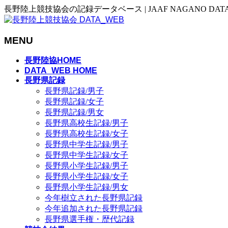
長野陸上競技協会の記録データベース | JAAF NAGANO DAT
MENU
メ
長野陸協HOME
ニ
DATA_WEB HOME
長野県記録
ュ
長野県記録/男子
ー
長野県記録/女子
を
長野県記録/男女
飛
長野県高校生記録/男子
ば
長野県高校生記録/女子
す
長野県中学生記録/男子
長野県中学生記録/女子
長野県小学生記録/男子
長野県小学生記録/女子
長野県小学生記録/男女
今年樹立された長野県記録
今年追加された長野県記録
長野県選手権・歴代記録