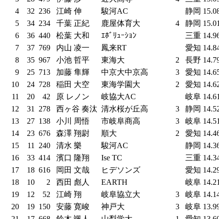
4
32
236
江崎 伸
駿河AC
静岡
15.0
5
34
234
千葉 正紀
鹿屋体育大
4
静岡
15.0
6
36
440
松葉 大和
ｴﾎﾞﾘｭｰｼｮﾝ
三重
14.9
7
37
769
内山 凌一
鳳来RT
愛知
14.8
8
35
967
小池 哲平
東海大
2
長野
14.7
9
25
713
加藤 隼輝
中京大中京高
3
愛知
14.6
10
24
728
稲田 大空
東海学園大
2
愛知
14.6
11
20
42
原 レノン
岐協大AC
岐阜
14.6
12
31
278
西ヶ谷 奏汰
清水桜が丘高
3
静岡
14.5
13
27
138
小川 周悟
市岐阜商高
3
岐阜
14.5
14
23
676
森澤 翔尉
順大
2
愛知
14.4
15
11
240
清水 樂
駿河AC
静岡
14.3
16
33
414
濱口 隆翔
Ise TC
三重
14.3
17
18
616
岡田 文哉
ヒデソンズ
愛知
14.2
18
10
2
西田 彪人
EARTH
岐阜
14.2
19
12
52
江崎 翔
岐阜協立大
3
岐阜
14.1
20
19
150
安藤 寛峻
神戸大
3
岐阜
13.9
21
17
668
鈴木 颯人
山梨学大
1
愛知
13.6