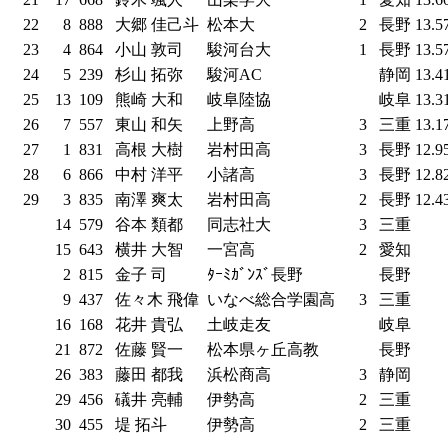
22
8
888
大郷 佳己斗
松本大
2
長野
13.5
23
4
864
小山 敦司
駿河台大
1
長野
13.5
24
5
239
杉山 拓弥
駿河AC
静岡
13.4
25
13
109
熊崎 大和
岐阜陸協
岐阜
13.3
26
7
557
東山 和矢
上野高
3
三重
13.1
27
1
831
高根 大樹
岩村田高
3
長野
12.9
28
6
866
中村 洋平
小諸高
3
長野
12.8
29
3
835
南澤 爽太
岩村田高
2
長野
12.4
14
579
谷本 類都
同志社大
3
三重
15
643
横井 大智
一宮高
2
愛知
2
815
金子 司
ﾀｰﾐｶﾞﾝｽﾞ長野
長野
9
437
佐々木 飛偉
いなべ総合学園高
3
三重
16
168
花井 貴弘
土岐走友
岐阜
21
872
佐藤 賢一
松本県ヶ丘高教
長野
26
383
藤田 都我
浜松商高
3
静岡
29
456
礒井 亮輔
伊勢高
2
三重
30
455
堤 拓斗
伊勢高
2
三重