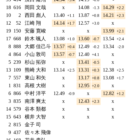
18
616
岡田 文哉
x
14.08
14.29
-1.3
+2.2
10
2
西田 彪人
13.40
13.87
14.21
+1.1
+0.8
+2.3
12
52
江崎 翔
14.14
12.57
x
+1.7
+3.0
19
150
安藤 寛峻
x
x
13.99
+2.1
17
668
鈴木 颯人
13.08
13.60
13.54
+1.0
-0.7
+2.4
8
888
大郷 佳己斗
13.57
12.49
13.34
+0.4
-0.2
-2.0
4
864
小山 敦司
13.57
12.40
x
-0.7
+4.1
5
239
杉山 拓弥
x
13.41
x
-0.5
13
109
熊崎 大和
13.14
13.31
12.38
+2.5
+0.3
+2.5
7
557
東山 和矢
x
13.17
13.08
+0.8
+1.7
1
831
高根 大樹
x
12.95
x
+2.0
6
866
中村 洋平
12.49
x
12.82
-0.9
+1.2
3
835
南澤 爽太
x
12.43
x
+2.3
14
579
谷本 類都
x
x
x
15
643
横井 大智
x
x
x
2
815
金子 司
9
437
佐々木 飛偉