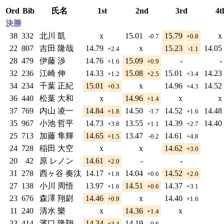
Ord
Bib
氏名
1st
2nd
3rd
4t
決勝
38
332
北川 凱
x
15.01
15.79
x
-0.7
+0.8
22
807
吉田 隆哉
14.79
x
15.23
14.05
+2.4
-1.1
28
479
伊藤 渉
14.76
15.09
-
-
+1.6
+0.9
32
236
江崎 伸
14.33
15.08
15.01
14.23
+1.2
+2.5
+3.4
34
234
千葉 正紀
15.01
x
14.96
14.52
+0.3
+4.3
36
440
松葉 大和
x
14.96
x
x
+1.4
37
769
内山 凌一
14.84
14.50
14.52
14.48
+1.8
-1.7
+1.6
35
967
小池 哲平
14.73
13.55
14.39
14.40
+3.8
+1.1
+2.7
25
713
加藤 隼輝
14.65
13.47
14.61
+1.5
-0.2
+4.8
24
728
稲田 大空
x
x
14.62
+3.0
20
42
原 レノン
14.61
-
-
+2.0
31
278
西ヶ谷 奏汰
14.17
14.04
14.52
+1.8
+0.6
+2.0
27
138
小川 周悟
13.97
14.51
14.37
+1.6
+0.6
+3.1
23
676
森澤 翔尉
14.46
x
14.40
+0.9
+1.6
11
240
清水 樂
x
14.36
x
+1.4
33
414
濱口 隆翔
14.34
14.19
-
+3.4
-0.6