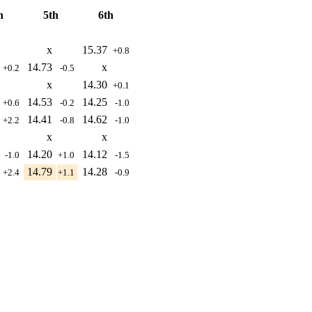
h
5th
6th
x
15.37
+0.8
14.73
x
+0.2
-0.5
x
14.30
+0.1
14.53
14.25
+0.6
-0.2
-1.0
14.41
14.62
+2.2
-0.8
-1.0
x
x
14.20
14.12
-1.0
+1.0
-1.5
14.79
14.28
+2.4
+1.1
-0.9