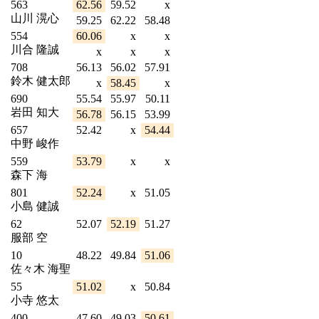
563
62.56
59.52
x
山川 滉心
59.25
62.22
58.48
554
60.06
x
x
川合 隆誠
x
x
x
708
56.13
56.02
57.91
鈴木 健太郎
x
58.45
x
690
55.54
55.97
50.11
岩田 知大
56.78
56.15
53.99
657
52.42
x
54.44
中野 峻作
559
53.79
x
x
森下 海
801
52.24
x
51.05
小島 健誠
62
52.07
52.19
51.27
服部 空
10
48.22
49.84
51.06
佐々木 海聖
55
51.02
x
50.84
小寺 悠太
400
47.60
49.03
50.61