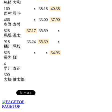
柘植 大和
160
x
38.18
40.38
西村 尋斗
466
x
33.00
37.90
奥野 寿希
828
37.17
35.59
x
馬場 滉太
918
33.24
35.39
x
桶川 晃毅
825
x
x
34.93
長岩 輝
4
早川 泰正
300
大橋 健太郎
PAGETOP