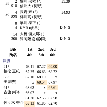
桶川 晃毅 (2)
2
35.39
29
918
信州大 (長野)
長岩 輝 (3)
4
34.93
30
825
梓川高 (長野)
早川 泰正 ( )
8
ＤＮＳ
4
KYB (岐阜)
大橋 健太郎 ( )
14
ＤＮＳ
300
静岡陸協 (静岡)
Bib
1st
2nd
3rd
氏名
4th
5th
6th
決勝
217
63.11
67.27
69.09
植松 直紀
67.35
66.68
68.72
683
67.10
68.19
x
墨 訓熙
x
68.54
67.97
617
63.62
x
67.61
古旗 崇裕
66.07
x
x
53
61.30
62.55
62.58
佐々木 秀斗
63.13
61.85
62.70