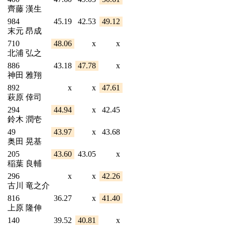
齊藤 漢生
984
45.19
42.53
49.12
末元 昂成
710
48.06
x
x
北浦 弘之
886
43.18
47.78
x
神田 雅翔
892
x
x
47.61
萩原 倖司
294
44.94
x
42.45
鈴木 潤壱
49
43.97
x
43.68
奥田 晃基
205
43.60
43.05
x
稲葉 良輔
296
x
x
42.26
古川 竜之介
816
36.27
x
41.40
上原 隆伸
140
39.52
40.81
x