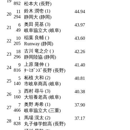
19
892
松本大 (長野)
鈴木 潤壱 (1)
11
44.94
20
294
静岡大 (静岡)
奥田 晃基 (3)
6
43.97
21
49
岐阜協立大 (岐阜)
稲葉 良輔 ( )
10
43.60
22
205
Runway (静岡)
古川 竜之介 ( )
18
42.26
23
296
静岡陸協 (静岡)
上原 隆伸 ( )
9
41.40
24
816
ﾀｰﾐｶﾞﾝｽﾞ長野 (長野)
柘植 大和 (2)
5
40.81
25
140
市岐阜商高 (岐阜)
西村 尋斗 (3)
3
40.38
26
160
大垣養老高 (岐阜)
奥野 寿希 (1)
7
37.90
27
466
岐阜協立大 (三重)
馬場 滉太 (2)
1
37.17
28
828
丸子修学館高 (長野)