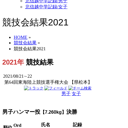
北信越中学記録/男子
北信越中学記録/女子
競技会結果2021
HOME
»
競技会結果
»
競技会結果2021
2021年
競技結果
2021/08/21∼22
第64回東海陸上競技選手権大会 【県松本】
男子
女子
男女
男子ハンマー投
決勝
【7.260kg】
氏名
記録
Ord
順位