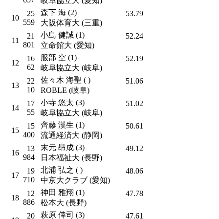
岐阜協立大 (愛知)
森下 海 (2)
25
53.79
10
559
大阪体育大 (三重)
小島 健誠 (1)
21
52.24
11
801
立命館大 (愛知)
服部 空 (1)
16
52.19
12
62
岐阜協立大 (岐阜)
佐々木 海聖 ( )
22
51.06
13
10
ROBLE (岐阜)
小寺 悠太 (3)
17
51.02
14
55
岐阜協立大 (岐阜)
齊藤 漢生 (1)
15
50.61
15
400
流通経済大 (静岡)
末元 昂成 (3)
13
49.12
16
984
日本福祉大 (長野)
北浦 弘之 ( )
19
48.06
17
710
中京大クラブ (愛知)
神田 雅翔 (1)
12
47.78
18
886
松本大 (長野)
萩原 倖司 (3)
20
47.61