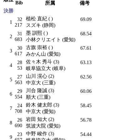
Bib
所属
備考
決勝
植松 直紀 ( )
32
69.09
1
217
スズキ (静岡)
墨 訓熙 ( )
31
68.54
2
683
小林クリエイト (愛知)
古旗 崇裕 ( )
30
67.61
3
617
みかん山 (愛知)
佐々木 秀斗 (3)
28
63.13
4
53
岐阜協立大 (岐阜)
山川 滉心 (2)
27
62.56
5
563
中京大 (三重)
川合 隆誠 (3)
29
60.06
6
554
順大 (三重)
鈴木 健太郎 (3)
24
58.45
7
708
中京大 (愛知)
岩田 知大 (2)
26
56.78
8
690
筑波大院 (愛知)
中野 峻作 (3)
23
54.44
9
657