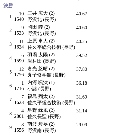
決勝
三井 広大 (2)
10
40.67
1
1540
野沢北 (長野)
岡田 陸 (2)
9
40.60
2
1533
野沢北 (長野)
上原 卓人 (2)
11
40.25
3
1624
佐久平総合技術 (長野)
羽場 太陽 (2)
6
39.52
4
1590
岩村田 (長野)
倉光 悠晴 (2)
12
37.80
5
1756
丸子修学館 (長野)
内河 颯汰 (1)
1
36.18
6
1716
小諸 (長野)
福島 翔太 (2)
7
31.69
7
1623
佐久平総合技術 (長野)
星野 緑風 (2)
4
31.14
8
2801
佐久長聖 (長野)
南波 歩夢 (2)
8
29.09
9
1556
野沢南 (長野)