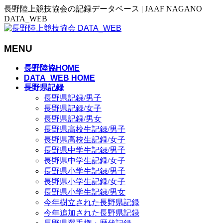
長野陸上競技協会の記録データベース | JAAF NAGANO
DATA_WEB
MENU
メ
長野陸協HOME
ニ
DATA_WEB HOME
長野県記録
ュ
長野県記録/男子
ー
長野県記録/女子
を
長野県記録/男女
飛
長野県高校生記録/男子
ば
長野県高校生記録/女子
す
長野県中学生記録/男子
長野県中学生記録/女子
長野県小学生記録/男子
長野県小学生記録/女子
長野県小学生記録/男女
今年樹立された長野県記録
今年追加された長野県記録