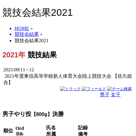
競技会結果2021
HOME
»
競技会結果
»
競技会結果2021
2021年
競技結果
2021/09/11∼12
2021年度東信高等学校新人体育大会陸上競技大会 【佐久総
合】
男子
女子
男女
男子やり投
決勝
【800g】
氏名
記録
Ord
順位
Bib
所属
備考