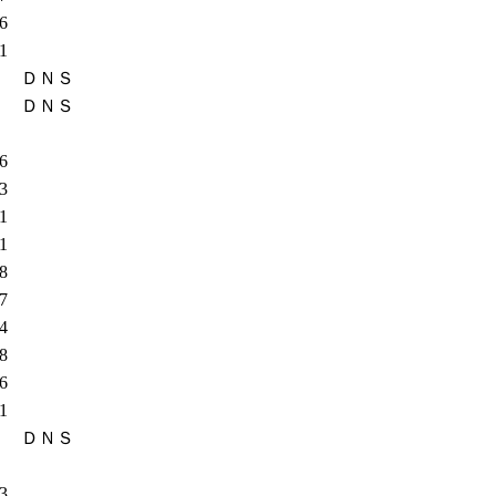
86
31
ＤＮＳ
ＤＮＳ
06
23
01
71
08
37
74
18
36
11
ＤＮＳ
53