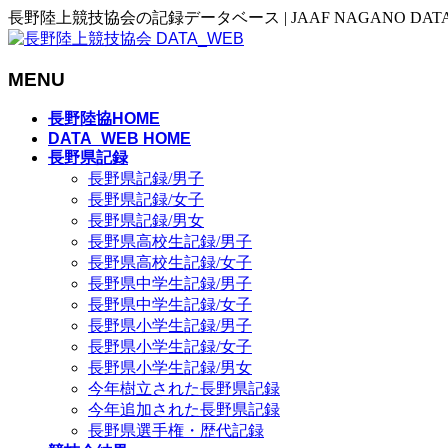
長野陸上競技協会の記録データベース | JAAF NAGANO DAT
MENU
メ
長野陸協HOME
ニ
DATA_WEB HOME
長野県記録
ュ
長野県記録/男子
ー
長野県記録/女子
を
長野県記録/男女
飛
長野県高校生記録/男子
ば
長野県高校生記録/女子
す
長野県中学生記録/男子
長野県中学生記録/女子
長野県小学生記録/男子
長野県小学生記録/女子
長野県小学生記録/男女
今年樹立された長野県記録
今年追加された長野県記録
長野県選手権・歴代記録