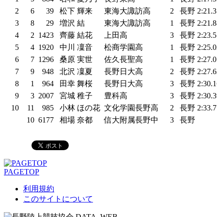
2
6
39
松下 輝来
東海大諏訪高
2
長野
2:21.
3
8
29
増沢 結
東海大諏訪高
1
長野
2:21.
4
2
1423
齊藤 結花
上田高
3
長野
2:23.
5
4
1920
中川 凜音
松商学園高
1
長野
2:25.
6
7
1296
桑原 実世
佐久長聖高
1
長野
2:27.
7
9
948
北沢 凜夏
長野日大高
2
長野
2:27.
8
1
964
田幸 舞桜
長野日大高
3
長野
2:30.
9
3
2007
宮城 稚子
豊科高
3
長野
2:30.
10
11
985
小林 ほの花
文化学園長野高
2
長野
2:33.
10
6177
相場 奈都
信大附属長野中
3
長野
PAGETOP
利用規約
このサイトについて