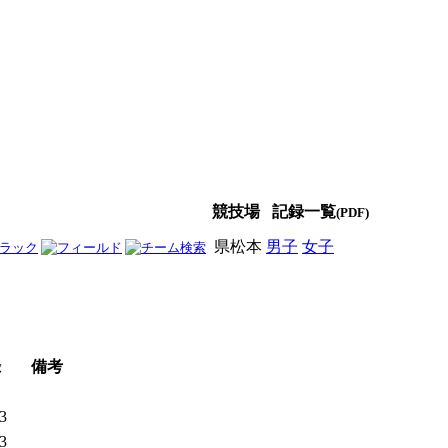
競技場
記録一覧
(PDF)
県松本
男子
女子
男女
録
備考
13
93