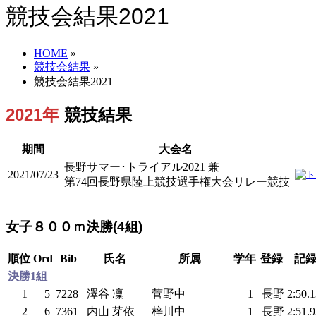
競技会結果2021
HOME
»
競技会結果
»
競技会結果2021
2021年
競技結果
期間
大会名
長野サマー･トライアル2021 兼
2021/07/23
第74回長野県陸上競技選手権大会リレー競技
女子８００ｍ決勝(4組)
順位
Ord
Bib
氏名
所属
学年
登録
記
決勝1組
1
5
7228
澤谷 凜
菅野中
1
長野
2:50.
2
6
7361
内山 芽依
梓川中
1
長野
2:51.