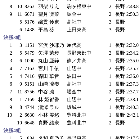
8
10
8263
羽柴 りえ
駒ヶ根東中
2
長野
2:48.
9
11
6671
望月 凛菜
堀金中
2
長野
2:50.
5
5176
綿貫 伶奈
高社中
3
長野
6
1438
平島 葵
上田東高
3
長野
決勝3組
1
3
1151
宮沢 沙耶乃
屋代高
1
長野
2:32.
2
5
5479
矢澤 茉歩
長野東部中
2
長野
2:34.
3
6
1090
丸山 亜鐘
篠ノ井高
1
長野
2:35.
4
7
7163
宮川 千依
山辺中
2
長野
2:35.
5
4
7416
森田 華音
波田中
1
長野
2:36.
6
9
5151
山﨑 凜奏
高社中
1
長野
2:37.
7
11
8756
中谷 凛
堀金中
2
長野
2:37.
8
1
7169
林 姫都香
山辺中
2
長野
2:38.
9
8
4744
瀧澤 ラル
坂城中
1
長野
2:40.
10
2
6630
小林 美悠
豊科北中
1
長野
2:42.
10
6648
真野 結奈
豊科北中
2
長野
決勝4組
1
5
884
名和 夏乃子
長野東高
1
長野
2:17.