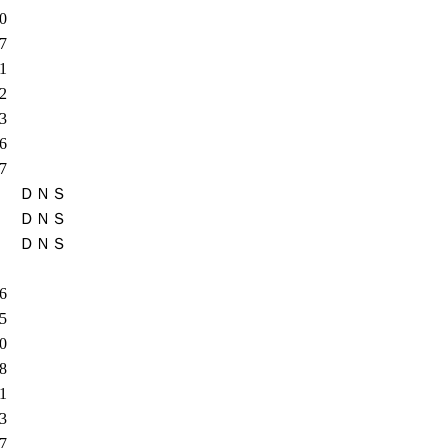
50
27
31
52
13
26
77
ＤＮＳ
ＤＮＳ
ＤＮＳ
76
95
30
38
51
73
07