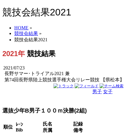
競技会結果2021
HOME
»
競技会結果
»
競技会結果2021
2021年
競技結果
2021/07/23
長野サマー･トライアル2021 兼
第74回長野県陸上競技選手権大会リレー競技 【県松本】
男子
女子
男女
選抜少年B男子１００ｍ決勝(2組)
氏名
記録
ﾚｰﾝ
順位
Bib
所属
備考