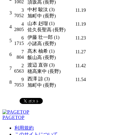
1002
須坂高 (長野)
中村 駿汰 (3)
3
11.19
3
7052
旭町中 (長野)
山本 赳瑠 (1)
4
11.19
4
2805
佐久長聖高 (長野)
伊藤 壮一郎 (1)
6
11.23
5
1715
小諸高 (長野)
髙木 柚希 (1)
7
11.27
6
804
飯山高 (長野)
渡辺 直弥 (3)
2
11.42
7
6563
穂高東中 (長野)
西澤 諒 (3)
9
11.54
8
7053
旭町中 (長野)
PAGETOP
利用規約
このサイトについて