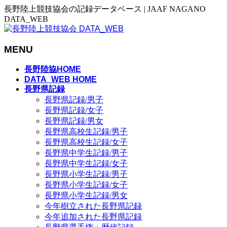
長野陸上競技協会の記録データベース | JAAF NAGANO
DATA_WEB
MENU
メ
長野陸協HOME
ニ
DATA_WEB HOME
長野県記録
ュ
長野県記録/男子
ー
長野県記録/女子
を
長野県記録/男女
飛
長野県高校生記録/男子
ば
長野県高校生記録/女子
す
長野県中学生記録/男子
長野県中学生記録/女子
長野県小学生記録/男子
長野県小学生記録/女子
長野県小学生記録/男女
今年樹立された長野県記録
今年追加された長野県記録