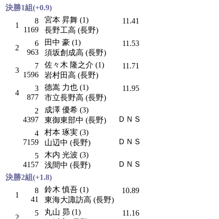
決勝1組(+0.9)
宮本 昇舞 (1)
8
11.41
1
1169
長野工高 (長野)
田中 豪 (1)
6
11.53
2
963
須坂創成高 (長野)
佐々木 隆之介 (1)
7
11.71
3
1596
岩村田高 (長野)
德嵩 力也 (1)
3
11.95
4
877
市立長野高 (長野)
成澤 優希 (3)
2
ＤＮＳ
4397
東御東部中 (長野)
村本 琢実 (3)
4
ＤＮＳ
7159
山辺中 (長野)
木内 光波 (3)
5
ＤＮＳ
4157
浅間中 (長野)
決勝2組(+1.8)
鈴木 慎吾 (1)
8
10.89
1
41
東海大諏訪高 (長野)
丸山 昴 (1)
5
11.16
2