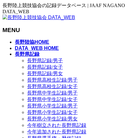
長野陸上競技協会の記録データベース | JAAF NAGANO
DATA_WEB
MENU
メ
長野陸協HOME
ニ
DATA_WEB HOME
長野県記録
ュ
長野県記録/男子
ー
長野県記録/女子
を
長野県記録/男女
飛
長野県高校生記録/男子
ば
長野県高校生記録/女子
す
長野県中学生記録/男子
長野県中学生記録/女子
長野県小学生記録/男子
長野県小学生記録/女子
長野県小学生記録/男女
今年樹立された長野県記録
今年追加された長野県記録