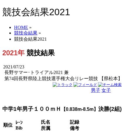
競技会結果2021
HOME
»
競技会結果
»
競技会結果2021
2021年
競技結果
2021/07/23
長野サマー･トライアル2021 兼
第74回長野県陸上競技選手権大会リレー競技 【県松本】
男子
女子
男女
中学1年男子１００ｍＨ
決勝(2組)
【0.838m-8.5m】
氏名
記録
ﾚｰﾝ
順位
Bib
所属
備考