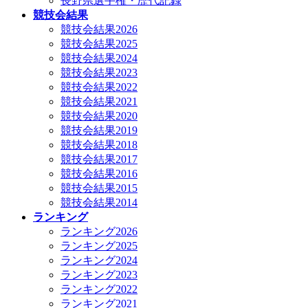
長野県選手権・歴代記録
競技会結果
競技会結果2026
競技会結果2025
競技会結果2024
競技会結果2023
競技会結果2022
競技会結果2021
競技会結果2020
競技会結果2019
競技会結果2018
競技会結果2017
競技会結果2016
競技会結果2015
競技会結果2014
ランキング
ランキング2026
ランキング2025
ランキング2024
ランキング2023
ランキング2022
ランキング2021