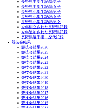
長野県中学生記録/男子
長野県中学生記録/女子
長野県小学生記録/男子
長野県小学生記録/女子
長野県小学生記録/男女
今年樹立された長野県記録
今年追加された長野県記録
長野県選手権・歴代記録
競技会結果
競技会結果2026
競技会結果2025
競技会結果2024
競技会結果2023
競技会結果2022
競技会結果2021
競技会結果2020
競技会結果2019
競技会結果2018
競技会結果2017
競技会結果2016
競技会結果2015
競技会結果2014