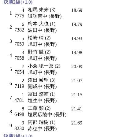
決勝2組(+1.0)
相馬 未来 (3)
4
18.69
1
7775
諏訪南中 (長野)
梅本 大也 (1)
6
19.79
2
7382
波田中 (長野)
松崎 晴 (2)
5
19.93
3
7059
旭町中 (長野)
野竹 徹 (2)
3
19.98
4
7058
旭町中 (長野)
小倉 聡一郎 (2)
7
20.09
5
7054
旭町中 (長野)
森田 崚聖 (3)
2
21.07
6
7119
開成中 (長野)
冨田 悠輔 (1)
1
21.15
7
4781
埴生中 (長野)
工藤 類 (2)
8
21.41
8
6498
塩尻広陵中 (長野)
阿部 瑞樹 (1)
9
21.69
9
8230
赤穂中 (長野)
決勝3組(+1.0)