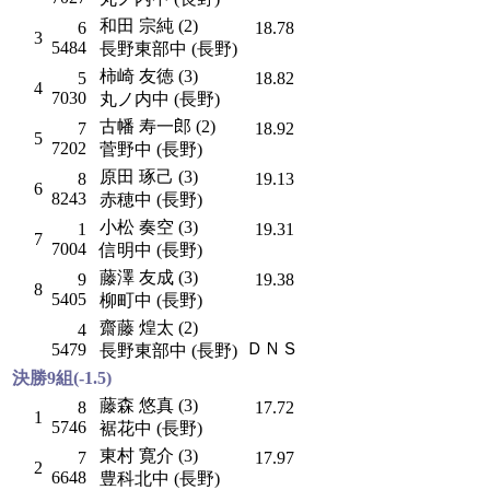
和田 宗純 (2)
6
18.78
3
5484
長野東部中 (長野)
柿崎 友徳 (3)
5
18.82
4
7030
丸ノ内中 (長野)
古幡 寿一郎 (2)
7
18.92
5
7202
菅野中 (長野)
原田 琢己 (3)
8
19.13
6
8243
赤穂中 (長野)
小松 奏空 (3)
1
19.31
7
7004
信明中 (長野)
藤澤 友成 (3)
9
19.38
8
5405
柳町中 (長野)
齋藤 煌太 (2)
4
ＤＮＳ
5479
長野東部中 (長野)
決勝9組(-1.5)
藤森 悠真 (3)
8
17.72
1
5746
裾花中 (長野)
東村 寛介 (3)
7
17.97
2
6648
豊科北中 (長野)