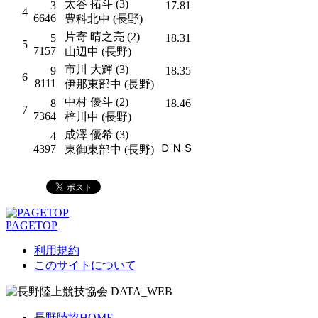
太谷 拓斗 (3)
3
17.81
4
6646
豊科北中 (長野)
片寄 晴之亮 (2)
5
18.31
5
7157
山辺中 (長野)
市川 大輝 (3)
9
18.35
6
8111
伊那東部中 (長野)
中村 優斗 (2)
8
18.46
7
7364
梓川中 (長野)
成澤 優希 (3)
4
ＤＮＳ
4397
東御東部中 (長野)
PAGETOP
利用規約
このサイトについて
長野陸協HOME