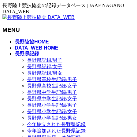
長野陸上競技協会の記録データベース | JAAF NAGANO
DATA_WEB
MENU
メ
長野陸協HOME
ニ
DATA_WEB HOME
長野県記録
ュ
長野県記録/男子
ー
長野県記録/女子
を
長野県記録/男女
飛
長野県高校生記録/男子
ば
長野県高校生記録/女子
す
長野県中学生記録/男子
長野県中学生記録/女子
長野県小学生記録/男子
長野県小学生記録/女子
長野県小学生記録/男女
今年樹立された長野県記録
今年追加された長野県記録