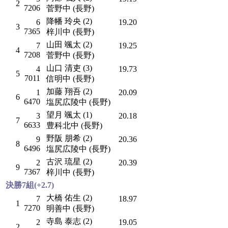
2
7206
菅野中 (長野)
降幡 玲央 (2)
6
19.20
3
7365
梓川中 (長野)
山田 颯太 (2)
7
19.25
4
7208
菅野中 (長野)
山口 清吏 (3)
4
19.73
5
7011
信明中 (長野)
加藤 翔吾 (2)
1
20.09
6
6470
塩尻広陵中 (長野)
望月 颯太 (1)
3
20.18
7
6633
豊科北中 (長野)
野阪 朋希 (2)
9
20.36
8
6496
塩尻広陵中 (長野)
古沢 琉星 (2)
2
20.39
9
7367
梓川中 (長野)
決勝7組(+2.7)
大橋 佑生 (2)
7
18.97
1
7270
明善中 (長野)
寺島 泰志 (2)
2
19.05
2