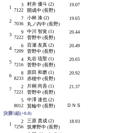
村井 優斗 (2)
3
19.07
1
7122
開成中 (長野)
小林 湊 (2)
7
19.65
2
7036
丸ノ内中 (長野)
中川 智覚 (1)
9
20.44
3
7222
菅野中 (長野)
百瀬 友真 (2)
6
20.49
4
7209
菅野中 (長野)
丸谷 琉聖 (1)
4
20.65
5
7216
菅野中 (長野)
原田 和磨 (1)
8
20.92
6
8233
赤穂中 (長野)
片桐 尚吾 (1)
2
21.37
7
7221
菅野中 (長野)
中澤 達也 (2)
5
ＤＮＳ
8012
箕輪中 (長野)
決勝5組(+0.8)
三原 貴成 (2)
2
18.93
1
7256
筑摩野中 (長野)