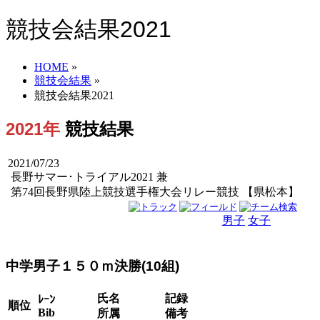
競技会結果2021
HOME
»
競技会結果
»
競技会結果2021
2021年
競技結果
2021/07/23
長野サマー･トライアル2021 兼
第74回長野県陸上競技選手権大会リレー競技 【県松本】
男子
女子
男女
中学男子１５０ｍ決勝(10組)
氏名
記録
ﾚｰﾝ
順位
Bib
所属
備考