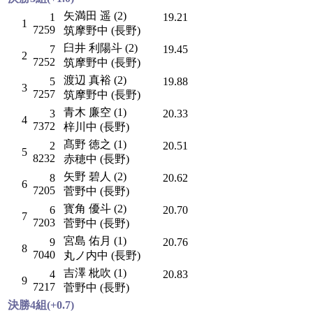
矢満田 遥 (2)
1
19.21
1
7259
筑摩野中 (長野)
臼井 利陽斗 (2)
7
19.45
2
7252
筑摩野中 (長野)
渡辺 真裕 (2)
5
19.88
3
7257
筑摩野中 (長野)
青木 廉空 (1)
3
20.33
4
7372
梓川中 (長野)
髙野 徳之 (1)
2
20.51
5
8232
赤穂中 (長野)
矢野 碧人 (2)
8
20.62
6
7205
菅野中 (長野)
寳角 優斗 (2)
6
20.70
7
7203
菅野中 (長野)
宮島 佑月 (1)
9
20.76
8
7040
丸ノ内中 (長野)
吉澤 枇吹 (1)
4
20.83
9
7217
菅野中 (長野)
決勝4組(+0.7)