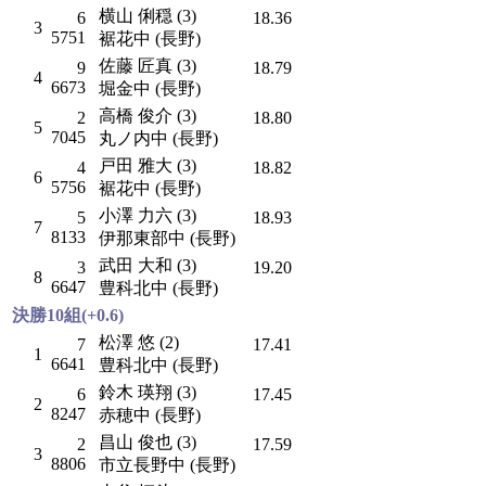
横山 俐穏 (3)
6
18.36
3
5751
裾花中 (長野)
佐藤 匠真 (3)
9
18.79
4
6673
堀金中 (長野)
高橋 俊介 (3)
2
18.80
5
7045
丸ノ内中 (長野)
戸田 雅大 (3)
4
18.82
6
5756
裾花中 (長野)
小澤 力六 (3)
5
18.93
7
8133
伊那東部中 (長野)
武田 大和 (3)
3
19.20
8
6647
豊科北中 (長野)
決勝10組(+0.6)
松澤 悠 (2)
7
17.41
1
6641
豊科北中 (長野)
鈴木 瑛翔 (3)
6
17.45
2
8247
赤穂中 (長野)
昌山 俊也 (3)
2
17.59
3
8806
市立長野中 (長野)