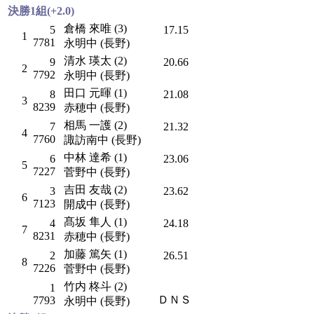
決勝1組(+2.0)
倉橋 來唯 (3)
5
17.15
1
7781
永明中 (長野)
清水 瑛太 (2)
9
20.66
2
7792
永明中 (長野)
田口 元暉 (1)
8
21.08
3
8239
赤穂中 (長野)
相馬 一護 (2)
7
21.32
4
7760
諏訪南中 (長野)
中林 達希 (1)
6
23.06
5
7227
菅野中 (長野)
吉田 友哉 (2)
3
23.62
6
7123
開成中 (長野)
髙坂 隼人 (1)
4
24.18
7
8231
赤穂中 (長野)
加藤 篤矢 (1)
2
26.51
8
7226
菅野中 (長野)
竹内 柊斗 (2)
1
ＤＮＳ
7793
永明中 (長野)