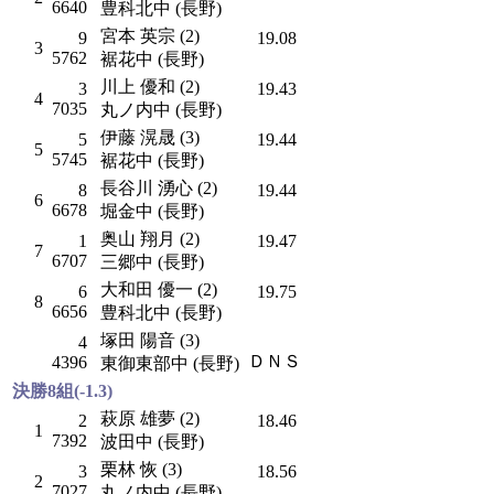
6640
豊科北中 (長野)
宮本 英宗 (2)
9
19.08
3
5762
裾花中 (長野)
川上 優和 (2)
3
19.43
4
7035
丸ノ内中 (長野)
伊藤 滉晟 (3)
5
19.44
5
5745
裾花中 (長野)
長谷川 湧心 (2)
8
19.44
6
6678
堀金中 (長野)
奥山 翔月 (2)
1
19.47
7
6707
三郷中 (長野)
大和田 優一 (2)
6
19.75
8
6656
豊科北中 (長野)
塚田 陽音 (3)
4
ＤＮＳ
4396
東御東部中 (長野)
決勝8組(-1.3)
萩原 雄夢 (2)
2
18.46
1
7392
波田中 (長野)
栗林 恢 (3)
3
18.56
2
7027
丸ノ内中 (長野)