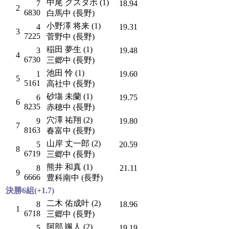
中尾 グスタボ (1)
7
18.94
2
6830
白馬中 (長野)
小野澤 将来 (1)
4
19.31
3
7225
菅野中 (長野)
稲田 夢生 (1)
3
19.48
4
6730
三郷中 (長野)
池田 怜 (1)
1
19.60
5
5161
高社中 (長野)
砂塲 未蘭 (1)
6
19.75
6
8235
赤穂中 (長野)
穴澤 祐翔 (2)
9
19.80
7
8163
春富中 (長野)
山岸 丈一郎 (2)
5
20.59
8
6719
三郷中 (長野)
熊井 和真 (1)
8
21.11
9
6666
豊科南中 (長野)
決勝6組(+1.7)
二木 佑成叶 (2)
8
18.96
1
6718
三郷中 (長野)
阿部 颯人 (2)
5
19.19