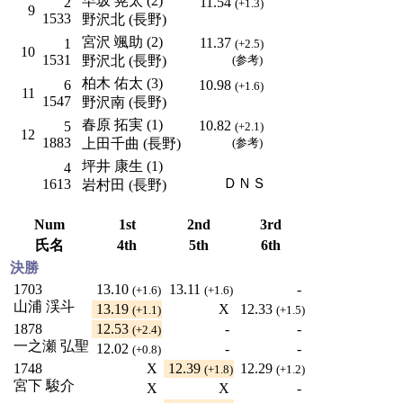
早坂 晃太 (2)
2
11.54
(+1.3)
9
1533
野沢北 (長野)
宮沢 颯助 (2)
11.37
1
(+2.5)
10
1531
野沢北 (長野)
(参考)
柏木 佑太 (3)
6
10.98
(+1.6)
11
1547
野沢南 (長野)
春原 拓実 (1)
10.82
5
(+2.1)
12
1883
上田千曲 (長野)
(参考)
坪井 康生 (1)
4
ＤＮＳ
1613
岩村田 (長野)
Num
1st
2nd
3rd
氏名
4th
5th
6th
決勝
1703
13.10
13.11
-
(+1.6)
(+1.6)
山浦 渓斗
13.19
X
12.33
(+1.1)
(+1.5)
1878
12.53
-
-
(+2.4)
一之瀬 弘聖
12.02
-
-
(+0.8)
1748
X
12.39
12.29
(+1.8)
(+1.2)
宮下 駿介
X
X
-