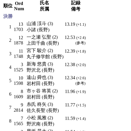
氏名
記録
Ord
順位
Num
所属
備考
決勝
山浦 渓斗 (3)
13
13.19
(+1.1)
1
1703
小諸 (長野)
一之瀬 弘聖 (2)
12.53
12
(+2.4)
2
1878
上田千曲 (長野)
(参考)
宮下 駿介 (2)
11
12.39
(+1.8)
3
1748
丸子修学館 (長野)
新海 悠貴 (3)
3
12.38
(+2.0)
4
1525
野沢北 (長野)
遠山 舜也 (3)
12.34
10
(+2.6)
5
1598
岩村田 (長野)
(参考)
市ヶ谷 将英 (2)
8
11.96
(+1.9)
6
1609
岩村田 (長野)
糸氏 柊矢 (3)
9
11.77
(+1.5)
7
2814
佐久長聖 (長野)
小松 風雅 (2)
7
11.59
(+1.4)
8
1565
野沢南 (長野)