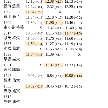
1525
12.16
12.38
12.13
(+1.8)
(+2.0)
(+2.4)
新海 悠貴
12.24
12.32
12.25
(+0.4)
(+0.5)
(+1.9)
1598
12.34
X
X
(+2.6)
遠山 舜也
11.84
12.18
12.28
(+1.1)
(+1.0)
(+0.2)
1609
11.30
11.96
11.46
(+1.8)
(+1.9)
(+2.1)
市ヶ谷 将英
X
11.43
11.40
(-0.1)
(-0.8)
2814
10.83
11.15
11.77
(+3.0)
(+2.2)
(+1.5)
糸氏 柊矢
11.69
11.76
11.60
(+1.3)
(+0.6)
(+0.1)
1565
11.59
11.27
11.19
(+1.4)
(+2.4)
(+1.5)
小松 風雅
X
11.55
11.44
(+0.5)
(-0.6)
1533
11.54
11.39
X
(+1.3)
(+2.4)
早坂 晃太
1531
X
11.37
11.33
(+2.5)
(+1.4)
宮沢 颯助
1547
9.96
10.84
10.98
(+2.6)
(+2.1)
(+1.6)
柏木 佑太
1883
10.82
10.45
10.72
(+2.1)
(+2.8)
(+2.3)
春原 拓実
1613
坪井 康生