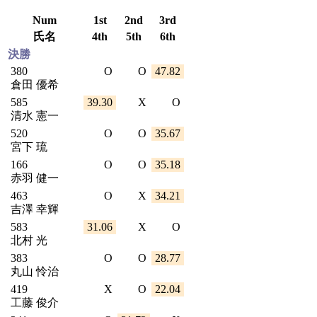
Num
1st
2nd
3rd
氏名
4th
5th
6th
決勝
380
O
O
47.82
倉田 優希
585
39.30
X
O
清水 憲一
520
O
O
35.67
宮下 琉
166
O
O
35.18
赤羽 健一
463
O
X
34.21
吉澤 幸輝
583
31.06
X
O
北村 光
383
O
O
28.77
丸山 怜治
419
X
O
22.04
工藤 俊介