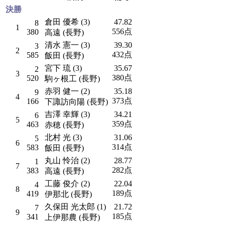
決勝
倉田 優希 (3)
47.82
8
1
556点
380
高遠 (長野)
清水 憲一 (3)
39.30
3
2
432点
585
飯田 (長野)
宮下 琉 (3)
35.67
2
3
380点
520
駒ヶ根工 (長野)
赤羽 健一 (2)
35.18
9
4
373点
166
下諏訪向陽 (長野)
吉澤 幸輝 (3)
34.21
6
5
359点
463
赤穂 (長野)
北村 光 (3)
31.06
5
6
314点
583
飯田 (長野)
丸山 怜治 (2)
28.77
1
7
282点
383
高遠 (長野)
工藤 俊介 (2)
22.04
4
8
189点
419
伊那北 (長野)
久保田 光太郎 (1)
21.72
7
9
185点
341
上伊那農 (長野)