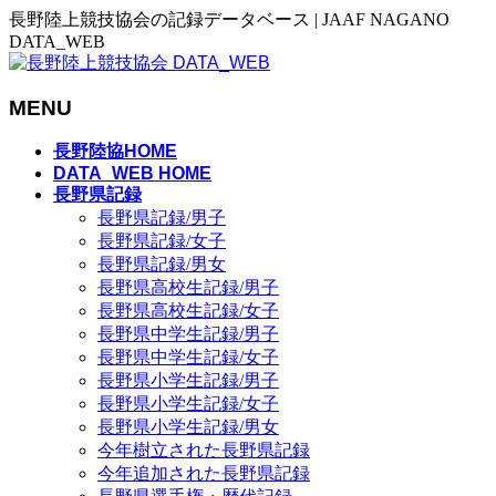
長野陸上競技協会の記録データベース | JAAF NAGANO
DATA_WEB
MENU
メ
長野陸協HOME
ニ
DATA_WEB HOME
長野県記録
ュ
長野県記録/男子
ー
長野県記録/女子
を
長野県記録/男女
飛
長野県高校生記録/男子
ば
長野県高校生記録/女子
す
長野県中学生記録/男子
長野県中学生記録/女子
長野県小学生記録/男子
長野県小学生記録/女子
長野県小学生記録/男女
今年樹立された長野県記録
今年追加された長野県記録