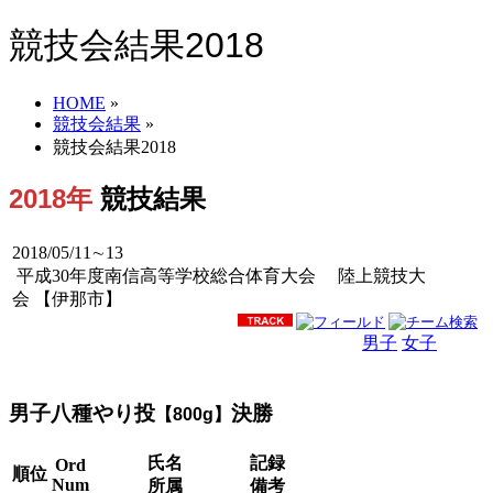
競技会結果2018
HOME
»
競技会結果
»
競技会結果2018
2018年
競技結果
2018/05/11∼13
平成30年度南信高等学校総合体育大会 陸上競技大
会 【伊那市】
男子
女子
男女
男子八種やり投
決勝
【800g】
氏名
記録
Ord
順位
Num
所属
備考