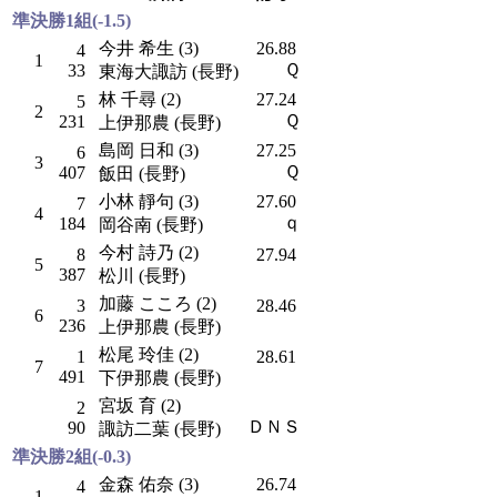
準決勝1組(-1.5)
今井 希生 (3)
26.88
4
1
Ｑ
33
東海大諏訪 (長野)
林 千尋 (2)
27.24
5
2
Ｑ
231
上伊那農 (長野)
島岡 日和 (3)
27.25
6
3
Ｑ
407
飯田 (長野)
小林 靜句 (3)
27.60
7
4
ｑ
184
岡谷南 (長野)
今村 詩乃 (2)
8
27.94
5
387
松川 (長野)
加藤 こころ (2)
3
28.46
6
236
上伊那農 (長野)
松尾 玲佳 (2)
1
28.61
7
491
下伊那農 (長野)
宮坂 育 (2)
2
ＤＮＳ
90
諏訪二葉 (長野)
準決勝2組(-0.3)
金森 佑奈 (3)
26.74
4
1