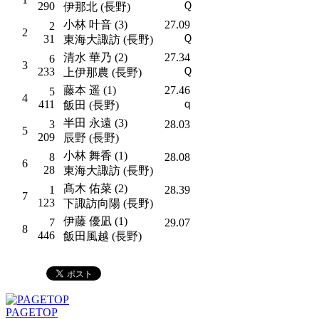
Ｑ
290
伊那北 (長野)
小林 叶音 (3)
27.09
2
2
Ｑ
31
東海大諏訪 (長野)
清水 華乃 (2)
27.34
6
3
Ｑ
233
上伊那農 (長野)
藤本 遥 (1)
27.46
5
4
ｑ
411
飯田 (長野)
半田 永遠 (3)
3
28.03
5
209
辰野 (長野)
小林 舞香 (1)
8
28.08
6
28
東海大諏訪 (長野)
髙木 佑菜 (2)
1
28.39
7
123
下諏訪向陽 (長野)
伊藤 優凪 (1)
7
29.07
8
446
飯田風越 (長野)
PAGETOP