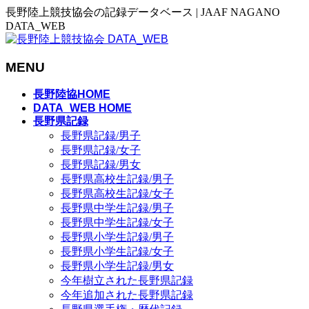
長野陸上競技協会の記録データベース | JAAF NAGANO
DATA_WEB
MENU
メ
長野陸協HOME
ニ
DATA_WEB HOME
長野県記録
ュ
長野県記録/男子
ー
長野県記録/女子
を
長野県記録/男女
飛
長野県高校生記録/男子
ば
長野県高校生記録/女子
す
長野県中学生記録/男子
長野県中学生記録/女子
長野県小学生記録/男子
長野県小学生記録/女子
長野県小学生記録/男女
今年樹立された長野県記録
今年追加された長野県記録