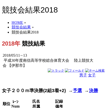
競技会結果2018
HOME
»
競技会結果
»
競技会結果2018
2018年
競技結果
2018/05/11∼13
平成30年度南信高等学校総合体育大会 陸上競技大
会 【伊那市】
男子
女子
男女
女子２００ｍ準決勝(2組3着+2) →
予選
→
決勝
氏名
記録
ﾚｰﾝ
順位
Num
所属
備考