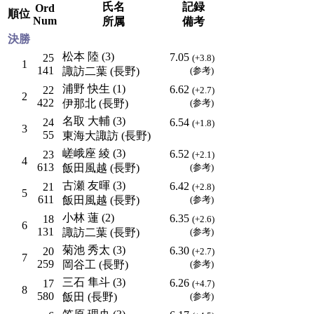
氏名
記録
Ord
順位
Num
所属
備考
決勝
松本 陸 (3)
7.05
25
(+3.8)
1
141
諏訪二葉 (長野)
(参考)
浦野 快生 (1)
6.62
22
(+2.7)
2
422
伊那北 (長野)
(参考)
名取 大輔 (3)
24
6.54
(+1.8)
3
55
東海大諏訪 (長野)
嵯峨座 綾 (3)
6.52
23
(+2.1)
4
613
飯田風越 (長野)
(参考)
古瀬 友暉 (3)
6.42
21
(+2.8)
5
611
飯田風越 (長野)
(参考)
小林 蓮 (2)
6.35
18
(+2.6)
6
131
諏訪二葉 (長野)
(参考)
菊池 秀太 (3)
6.30
20
(+2.7)
7
259
岡谷工 (長野)
(参考)
三石 隼斗 (3)
6.26
17
(+4.7)
8
580
飯田 (長野)
(参考)