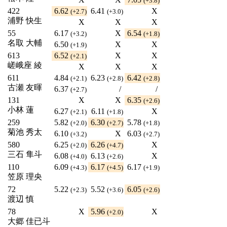
(+3.8)
422
6.62
6.41
X
(+2.7)
(+3.0)
浦野 快生
X
X
X
55
6.17
X
6.54
(+3.2)
(+1.8)
名取 大輔
6.50
X
X
(+1.9)
613
6.52
X
X
(+2.1)
嵯峨座 綾
X
X
X
611
4.84
6.23
6.42
(+2.1)
(+2.8)
(+2.8)
古瀬 友暉
6.37
/
/
(+2.7)
131
X
X
6.35
(+2.6)
小林 蓮
6.27
6.11
X
(+2.1)
(+1.8)
259
5.82
6.30
5.78
(+2.0)
(+2.7)
(+1.8)
菊池 秀太
6.10
X
6.03
(+3.2)
(+2.7)
580
6.25
6.26
X
(+2.0)
(+4.7)
三石 隼斗
6.08
6.13
X
(+4.0)
(+2.6)
110
6.09
6.17
6.17
(+4.3)
(+4.5)
(+1.9)
笠原 理央
72
5.22
5.52
6.05
(+2.3)
(+3.6)
(+2.6)
渡辺 慎
78
X
5.96
X
(+2.0)
大郷 佳已斗