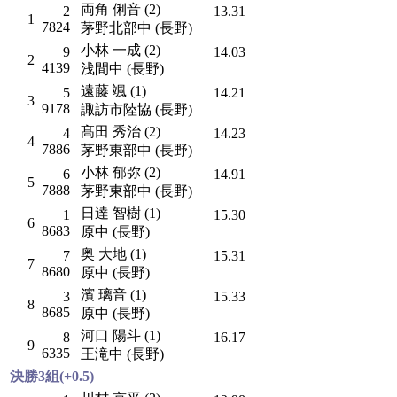
両角 俐音 (2)
2
13.31
1
7824
茅野北部中 (長野)
小林 一成 (2)
9
14.03
2
4139
浅間中 (長野)
遠藤 颯 (1)
5
14.21
3
9178
諏訪市陸協 (長野)
髙田 秀治 (2)
4
14.23
4
7886
茅野東部中 (長野)
小林 郁弥 (2)
6
14.91
5
7888
茅野東部中 (長野)
日達 智樹 (1)
1
15.30
6
8683
原中 (長野)
奥 大地 (1)
7
15.31
7
8680
原中 (長野)
濱 璃音 (1)
3
15.33
8
8685
原中 (長野)
河口 陽斗 (1)
8
16.17
9
6335
王滝中 (長野)
決勝3組(+0.5)