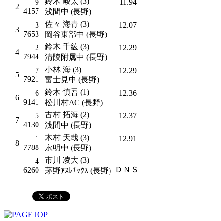
鈴木 崚太 (3)
9
11.94
2
4157
浅間中 (長野)
佐々 海青 (3)
3
12.07
3
7653
岡谷東部中 (長野)
鈴木 千紘 (3)
2
12.29
4
7944
清陵附属中 (長野)
小林 海 (3)
7
12.29
5
7921
富士見中 (長野)
鈴木 慎吾 (1)
6
12.36
6
9141
松川村AC (長野)
古村 拓海 (2)
5
12.37
7
4130
浅間中 (長野)
木村 天哉 (3)
1
12.91
8
7788
永明中 (長野)
市川 凌大 (3)
4
ＤＮＳ
6260
茅野ｱｽﾚﾁｯｸｽ (長野)