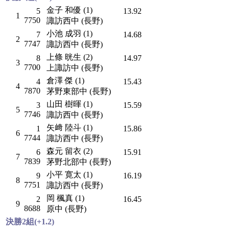
金子 和優 (1)
5
13.92
1
7750
諏訪西中 (長野)
小池 成羽 (1)
7
14.68
2
7747
諏訪西中 (長野)
上條 晄生 (2)
8
14.97
3
7700
上諏訪中 (長野)
倉澤 傑 (1)
4
15.43
4
7870
茅野東部中 (長野)
山田 樹暉 (1)
3
15.59
5
7746
諏訪西中 (長野)
矢﨑 陸斗 (1)
1
15.86
6
7744
諏訪西中 (長野)
森元 留衣 (2)
6
15.91
7
7839
茅野北部中 (長野)
小平 寛太 (1)
9
16.19
8
7751
諏訪西中 (長野)
岡 楓真 (1)
2
16.45
9
8688
原中 (長野)
決勝2組(+1.2)