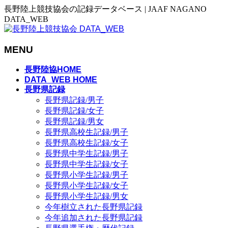
長野陸上競技協会の記録データベース | JAAF NAGANO
DATA_WEB
MENU
メ
長野陸協HOME
ニ
DATA_WEB HOME
長野県記録
ュ
長野県記録/男子
ー
長野県記録/女子
を
長野県記録/男女
飛
長野県高校生記録/男子
ば
長野県高校生記録/女子
す
長野県中学生記録/男子
長野県中学生記録/女子
長野県小学生記録/男子
長野県小学生記録/女子
長野県小学生記録/男女
今年樹立された長野県記録
今年追加された長野県記録