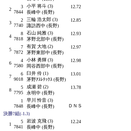
小平 将斗 (3)
3
12.72
2
7844
長峰中 (長野)
三輪 浩太郎 (3)
2
12.85
3
7740
諏訪西中 (長野)
石山 純雅 (3)
8
12.93
4
7818
茅野北部中 (長野)
有賀 大地 (2)
7
12.97
5
7872
茅野東部中 (長野)
小林 勇輝 (3)
4
12.98
6
7580
岡谷西部中 (長野)
臼井 伶 (1)
6
13.01
7
9018
茅野ｱｽﾚﾁｯｸｽ (長野)
成瀬 碧 (2)
5
13.78
8
7795
永明中 (長野)
早川 怜音 (3)
1
ＤＮＳ
7848
長峰中 (長野)
決勝7組(-1.3)
岩波 克飛 (3)
5
12.24
1
7841
長峰中 (長野)