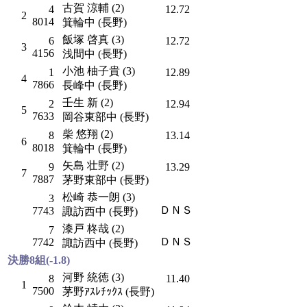
古賀 涼輔 (2)
4
12.72
2
8014
箕輪中 (長野)
飯塚 啓真 (3)
6
12.72
3
4156
浅間中 (長野)
小池 柚子貴 (3)
1
12.89
4
7866
長峰中 (長野)
壬生 新 (2)
2
12.94
5
7633
岡谷東部中 (長野)
柴 悠翔 (2)
8
13.14
6
8018
箕輪中 (長野)
矢島 壮野 (2)
9
13.29
7
7887
茅野東部中 (長野)
松崎 恭一朗 (3)
3
ＤＮＳ
7743
諏訪西中 (長野)
漆戸 柊哉 (2)
7
ＤＮＳ
7742
諏訪西中 (長野)
決勝8組(-1.8)
河野 統徳 (3)
8
11.40
1
7500
茅野ｱｽﾚﾁｯｸｽ (長野)