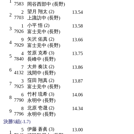
1
7583
岡谷西部中 (長野)
望月 翔太 (2)
2
13.54
2
7703
上諏訪中 (長野)
小平 悟 (2)
1
13.58
3
7926
富士見中 (長野)
矢沢 佑真 (2)
9
13.66
4
7929
富士見中 (長野)
笠原 克希 (3)
4
13.75
5
7840
長峰中 (長野)
大井 奏汰 (2)
7
13.86
6
4132
浅間中 (長野)
窪田 翔真 (2)
3
13.87
7
7925
富士見中 (長野)
竹村 琉希 (3)
6
14.06
8
7790
永明中 (長野)
北原 壱晟 (2)
8
14.34
9
7796
永明中 (長野)
決勝5組(-1.7)
伊藤 蒼眞 (3)
5
13.00
1