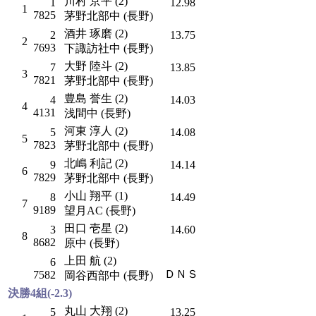
川村 京平 (2)
1
12.98
1
7825
茅野北部中 (長野)
酒井 琢磨 (2)
2
13.75
2
7693
下諏訪社中 (長野)
大野 陸斗 (2)
7
13.85
3
7821
茅野北部中 (長野)
豊島 誉生 (2)
4
14.03
4
4131
浅間中 (長野)
河東 淳人 (2)
5
14.08
5
7823
茅野北部中 (長野)
北嶋 利記 (2)
9
14.14
6
7829
茅野北部中 (長野)
小山 翔平 (1)
8
14.49
7
9189
望月AC (長野)
田口 壱星 (2)
3
14.60
8
8682
原中 (長野)
上田 航 (2)
6
ＤＮＳ
7582
岡谷西部中 (長野)
決勝4組(-2.3)
丸山 大翔 (2)
5
13.25