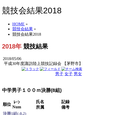
競技会結果2018
HOME
»
競技会結果
»
競技会結果2018
2018年
競技結果
2018/05/06
平成30年度諏訪陸上競技記録会 【茅野市】
男子
女子
男女
中学男子１００ｍ決勝(8組)
氏名
記録
ﾚｰﾝ
順位
Num
所属
備考
決勝1組(-0.2)