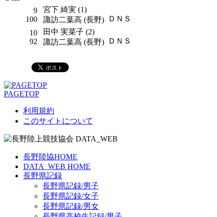
宮下 綺実 (1)
9
ＤＮＳ
100
諏訪二葉高 (長野)
田中 実菜子 (2)
10
ＤＮＳ
92
諏訪二葉高 (長野)
PAGETOP
利用規約
このサイトについて
長野陸協HOME
DATA_WEB HOME
長野県記録
長野県記録/男子
長野県記録/女子
長野県記録/男女
長野県高校生記録/男子