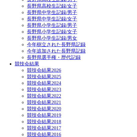
長野県高校生記録/女子
長野県中学生記録/男子
長野県中学生記録/女子
長野県小学生記録/男子
長野県小学生記録/女子
長野県小学生記録/男女
今年樹立された長野県記録
今年追加された長野県記録
長野県選手権・歴代記録
競技会結果
競技会結果2026
競技会結果2025
競技会結果2024
競技会結果2023
競技会結果2022
競技会結果2021
競技会結果2020
競技会結果2019
競技会結果2018
競技会結果2017
競技会結果2016