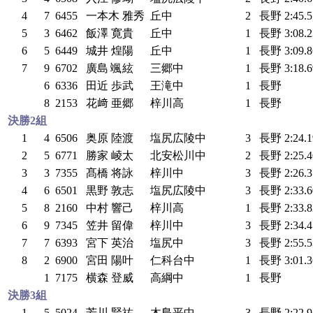
4
7
6455
一本木 雅秀
丘中
2
長野
2:45.
5
3
6462
飯澤 寛貴
丘中
1
長野
3:08.
6
5
6449
城井 煌陽
丘中
1
長野
3:09.
7
9
6702
廣島 颯絃
三郷中
1
長野
3:18.
6
6336
田近 歩武
王滝中
1
長野
8
2153
花﨑 亜郷
梓川高
1
長野
決勝2組
1
4
6506
奥原 陸渡
塩尻広陵中
3
長野
2:24.
2
5
6771
勝家 崚太
北安松川中
2
長野
2:25.
3
3
7355
髙橋 将詠
梓川中
3
長野
2:26.
4
6
6501
黒野 敦志
塩尻広陵中
3
長野
2:33.
5
8
2160
中村 響己
梓川高
1
長野
2:33.
6
9
7345
笠井 留偉
梓川中
3
長野
2:34.
7
7
6393
宮下 英治
塩尻中
3
長野
2:55.
8
2
6900
宮田 陽叶
仁科台中
1
長野
3:01.
1
7175
横森 登威
高綱中
1
長野
決勝3組
1
5
5024
芳川 賢祐
木島平中
3
長野
2:22.