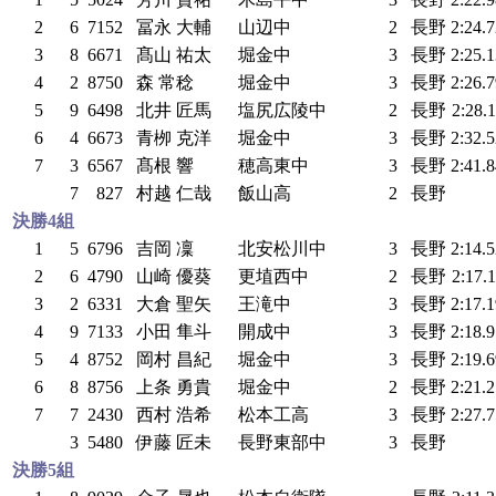
2
6
7152
冨永 大輔
山辺中
2
長野
2:24.
3
8
6671
髙山 祐太
堀金中
3
長野
2:25.
4
2
8750
森 常稔
堀金中
3
長野
2:26.
5
9
6498
北井 匠馬
塩尻広陵中
2
長野
2:28.
6
4
6673
青栁 克洋
堀金中
3
長野
2:32.
7
3
6567
髙根 響
穂高東中
3
長野
2:41.
7
827
村越 仁哉
飯山高
2
長野
決勝4組
1
5
6796
吉岡 凜
北安松川中
3
長野
2:14.
2
6
4790
山崎 優葵
更埴西中
2
長野
2:17.
3
2
6331
大倉 聖矢
王滝中
3
長野
2:17.
4
9
7133
小田 隼斗
開成中
3
長野
2:18.
5
4
8752
岡村 昌紀
堀金中
3
長野
2:19.
6
8
8756
上条 勇貴
堀金中
2
長野
2:21.
7
7
2430
西村 浩希
松本工高
3
長野
2:27.
3
5480
伊藤 匠未
長野東部中
3
長野
決勝5組