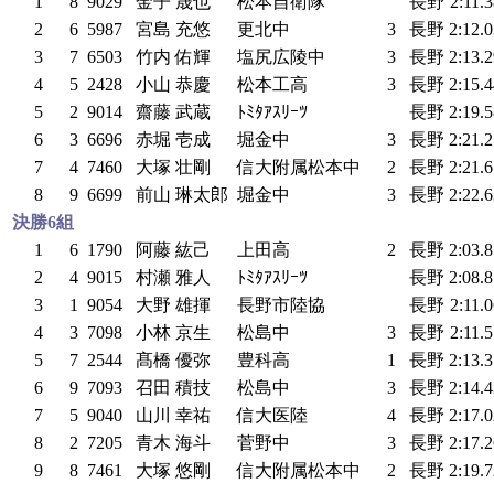
1
8
9029
金子 晟也
松本自衛隊
長野
2:11.
2
6
5987
宮島 充悠
更北中
3
長野
2:12.
3
7
6503
竹内 佑輝
塩尻広陵中
3
長野
2:13.
4
5
2428
小山 恭慶
松本工高
3
長野
2:15.
5
2
9014
齋藤 武蔵
ﾄﾐﾀｱｽﾘｰﾂ
長野
2:19.
6
3
6696
赤堀 壱成
堀金中
3
長野
2:21.
7
4
7460
大塚 壮剛
信大附属松本中
2
長野
2:21.
8
9
6699
前山 琳太郎
堀金中
3
長野
2:22.
決勝6組
1
6
1790
阿藤 紘己
上田高
2
長野
2:03.
2
4
9015
村瀬 雅人
ﾄﾐﾀｱｽﾘｰﾂ
長野
2:08.
3
1
9054
大野 雄揮
長野市陸協
長野
2:11.
4
3
7098
小林 京生
松島中
3
長野
2:11.
5
7
2544
髙橋 優弥
豊科高
1
長野
2:13.
6
9
7093
召田 積技
松島中
3
長野
2:14.
7
5
9040
山川 幸祐
信大医陸
4
長野
2:17.
8
2
7205
青木 海斗
菅野中
3
長野
2:17.
9
8
7461
大塚 悠剛
信大附属松本中
2
長野
2:19.