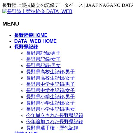
長野陸上競技協会の記録データベース | JAAF NAGANO DAT
MENU
メ
長野陸協HOME
ニ
DATA_WEB HOME
長野県記録
ュ
長野県記録/男子
ー
長野県記録/女子
を
長野県記録/男女
飛
長野県高校生記録/男子
ば
長野県高校生記録/女子
す
長野県中学生記録/男子
長野県中学生記録/女子
長野県小学生記録/男子
長野県小学生記録/女子
長野県小学生記録/男女
今年樹立された長野県記録
今年追加された長野県記録
長野県選手権・歴代記録