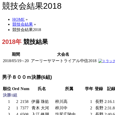
競技会結果2018
HOME
»
競技会結果
»
競技会結果2018
2018年
競技結果
期間
大会名
2018/05/19∼20
アーリーサマートライアル中信2018
男子８００ｍ決勝(6組)
順位
Ord
Num
氏名
所属
学年
登録
記
決勝1組
1
2
2158
伊藤 珠佑
梓川高
1
長野
2:16.
2
1
7377
青木 大河
梓川中
2
長野
2:31.
3
4
6508
入江 修瑚
塩尻広陵中
2
長野
2:40.