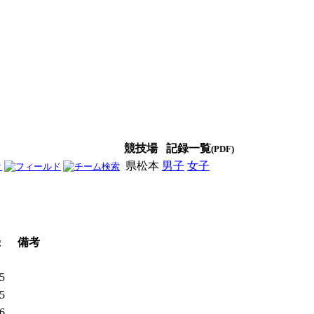
競技場
記録一覧
(PDF)
県松本
男子
女子
男女
録
備考
15
85
66