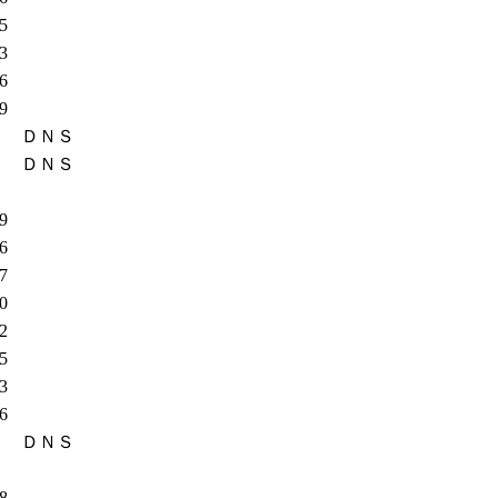
55
23
86
69
ＤＮＳ
ＤＮＳ
19
46
37
60
82
45
53
36
ＤＮＳ
98