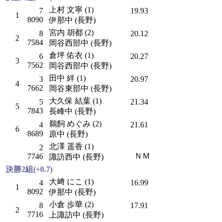
上村 文寧 (1)
7
19.93
1
8090
伊那中 (長野)
宮内 胡都 (2)
8
20.12
2
7584
岡谷西部中 (長野)
倉坪 佑衣 (1)
6
20.27
3
7562
岡谷西部中 (長野)
田中 絆 (1)
3
20.97
4
7662
岡谷東部中 (長野)
大久保 結葉 (1)
5
21.34
5
7843
長峰中 (長野)
鵜飼 めぐみ (2)
4
21.61
6
8689
原中 (長野)
北澤 遥香 (1)
2
ＮＭ
7746
諏訪西中 (長野)
決勝2組(+0.7)
大﨑 にこ (1)
4
16.99
1
8092
伊那中 (長野)
小倉 歩華 (2)
8
17.91
2
7716
上諏訪中 (長野)