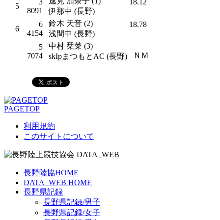
逸見 加奈子 (1)
3
18.12
5
8091
伊那中 (長野)
鈴木 天音 (2)
6
18.78
6
4154
浅間中 (長野)
中村 栞菜 (3)
5
ＮＭ
7074
skIpまつもとAC (長野)
PAGETOP
利用規約
このサイトについて
長野陸協HOME
DATA_WEB HOME
長野県記録
長野県記録/男子
長野県記録/女子