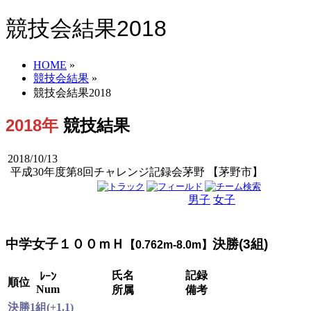
競技会結果2018
HOME
»
競技会結果
»
競技会結果2018
2018年
競技結果
2018/10/13
平成30年度第8回チャレンジ記録会茅野 【茅野市】
男子
女子
男女
中学女子１００ｍＨ
決勝(3組)
【0.762m-8.0m】
氏名
記録
ﾚｰﾝ
順位
Num
所属
備考
決勝1組(+1.1)