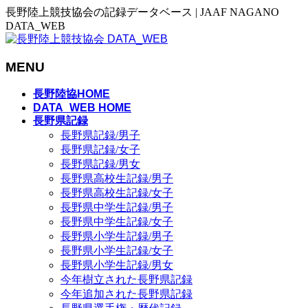
長野陸上競技協会の記録データベース | JAAF NAGANO
DATA_WEB
MENU
メ
長野陸協HOME
ニ
DATA_WEB HOME
長野県記録
ュ
長野県記録/男子
ー
長野県記録/女子
を
長野県記録/男女
飛
長野県高校生記録/男子
ば
長野県高校生記録/女子
す
長野県中学生記録/男子
長野県中学生記録/女子
長野県小学生記録/男子
長野県小学生記録/女子
長野県小学生記録/男女
今年樹立された長野県記録
今年追加された長野県記録