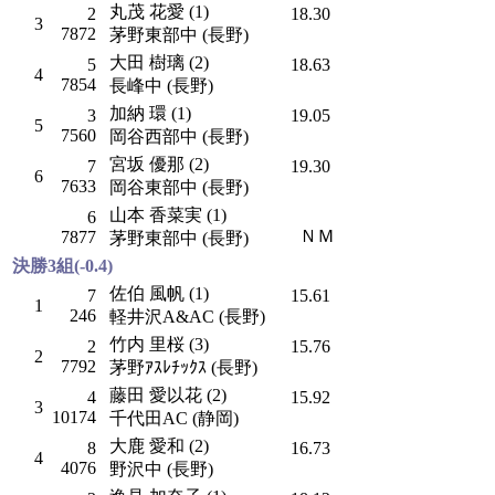
丸茂 花愛 (1)
2
18.30
3
7872
茅野東部中 (長野)
大田 樹璃 (2)
5
18.63
4
7854
長峰中 (長野)
加納 環 (1)
3
19.05
5
7560
岡谷西部中 (長野)
宮坂 優那 (2)
7
19.30
6
7633
岡谷東部中 (長野)
山本 香菜実 (1)
6
ＮＭ
7877
茅野東部中 (長野)
決勝3組(-0.4)
佐伯 風帆 (1)
7
15.61
1
246
軽井沢A&AC (長野)
竹内 里桜 (3)
2
15.76
2
7792
茅野ｱｽﾚﾁｯｸｽ (長野)
藤田 愛以花 (2)
4
15.92
3
10174
千代田AC (静岡)
大鹿 愛和 (2)
8
16.73
4
4076
野沢中 (長野)