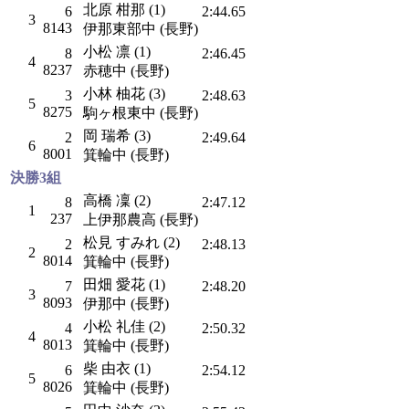
北原 柑那 (1)
6
2:44.65
3
8143
伊那東部中 (長野)
小松 凛 (1)
8
2:46.45
4
8237
赤穂中 (長野)
小林 柚花 (3)
3
2:48.63
5
8275
駒ヶ根東中 (長野)
岡 瑞希 (3)
2
2:49.64
6
8001
箕輪中 (長野)
決勝3組
高橋 凜 (2)
8
2:47.12
1
237
上伊那農高 (長野)
松見 すみれ (2)
2
2:48.13
2
8014
箕輪中 (長野)
田畑 愛花 (1)
7
2:48.20
3
8093
伊那中 (長野)
小松 礼佳 (2)
4
2:50.32
4
8013
箕輪中 (長野)
柴 由衣 (1)
6
2:54.12
5
8026
箕輪中 (長野)