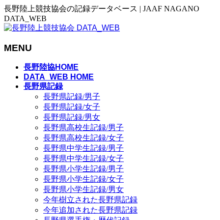
長野陸上競技協会の記録データベース | JAAF NAGANO
DATA_WEB
MENU
メ
長野陸協HOME
ニ
DATA_WEB HOME
長野県記録
ュ
長野県記録/男子
ー
長野県記録/女子
を
長野県記録/男女
飛
長野県高校生記録/男子
ば
長野県高校生記録/女子
す
長野県中学生記録/男子
長野県中学生記録/女子
長野県小学生記録/男子
長野県小学生記録/女子
長野県小学生記録/男女
今年樹立された長野県記録
今年追加された長野県記録