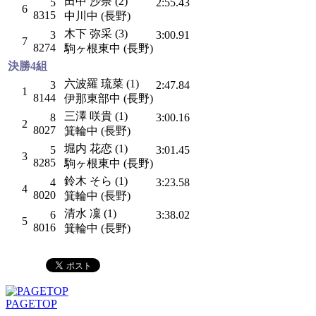
田中 沙奈 (2)
5
2:55.43
6
8315
中川中 (長野)
木下 弥采 (3)
3
3:00.91
7
8274
駒ヶ根東中 (長野)
決勝4組
六波羅 琉菜 (1)
3
2:47.84
1
8144
伊那東部中 (長野)
三澤 咲貴 (1)
8
3:00.16
2
8027
箕輪中 (長野)
堀内 花恋 (1)
5
3:01.45
3
8285
駒ヶ根東中 (長野)
鈴木 そら (1)
4
3:23.58
4
8020
箕輪中 (長野)
清水 凜 (1)
6
3:38.02
5
8016
箕輪中 (長野)
PAGETOP