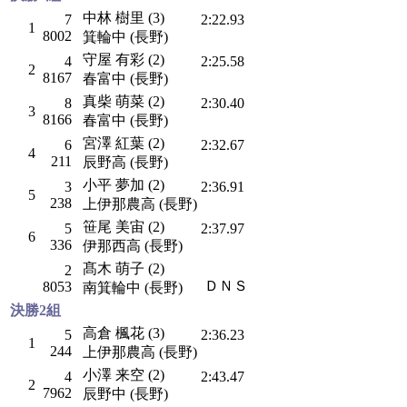
中林 樹里 (3)
7
2:22.93
1
8002
箕輪中 (長野)
守屋 有彩 (2)
4
2:25.58
2
8167
春富中 (長野)
真柴 萌菜 (2)
8
2:30.40
3
8166
春富中 (長野)
宮澤 紅葉 (2)
6
2:32.67
4
211
辰野高 (長野)
小平 夢加 (2)
3
2:36.91
5
238
上伊那農高 (長野)
笹尾 美宙 (2)
5
2:37.97
6
336
伊那西高 (長野)
髙木 萌子 (2)
2
ＤＮＳ
8053
南箕輪中 (長野)
決勝2組
高倉 楓花 (3)
5
2:36.23
1
244
上伊那農高 (長野)
小澤 来空 (2)
4
2:43.47
2
7962
辰野中 (長野)