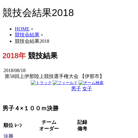
競技会結果2018
HOME
»
競技会結果
»
競技会結果2018
2018年
競技結果
2018/08/18
第58回上伊那陸上競技選手権大会 【伊那市】
男子
女子
男女
男子４×１００ｍ決勝
チーム
記録
順位
ﾚｰﾝ
オーダー
備考
決勝