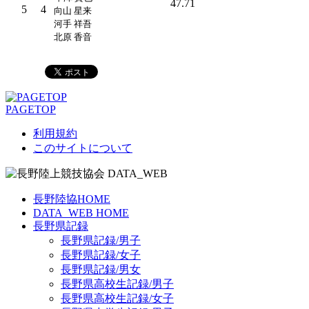
47.71
5
4
向山 星来
河手 祥吾
北原 香音
PAGETOP
利用規約
このサイトについて
長野陸協HOME
DATA_WEB HOME
長野県記録
長野県記録/男子
長野県記録/女子
長野県記録/男女
長野県高校生記録/男子
長野県高校生記録/女子