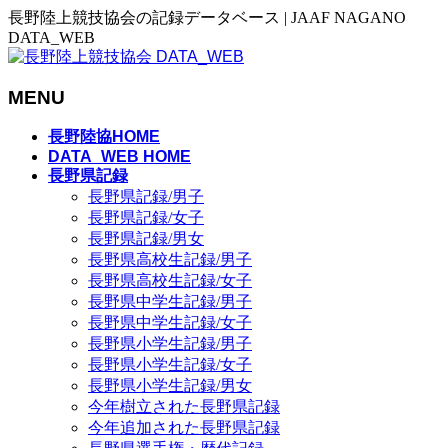
長野陸上競技協会の記録データベース | JAAF NAGANO
DATA_WEB
MENU
メ
長野陸協HOME
ニ
DATA_WEB HOME
長野県記録
ュ
長野県記録/男子
ー
長野県記録/女子
を
長野県記録/男女
飛
長野県高校生記録/男子
ば
長野県高校生記録/女子
す
長野県中学生記録/男子
長野県中学生記録/女子
長野県小学生記録/男子
長野県小学生記録/女子
長野県小学生記録/男女
今年樹立された長野県記録
今年追加された長野県記録