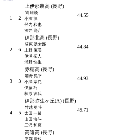
上伊那農高 (長野)
関 雄飛
44.55
1
2
小濱 律
登内 和也
酒井 龍介
伊那北高 (長野)
荻原 浩太郎
44.84
2
6
上野 俊瑛
伊澤 拓人
浦野 快生
赤穂高 (長野)
浦野 晃平
44.93
3
3
小澤 宗尭
伊藤 巧
荻原 凌我
伊那弥生ヶ丘(A) (長野)
竹越 勇斗
45.71
4
5
太田 一希
山田 海斗
三沢 和輝
高遠高 (長野)
平澤 賢也