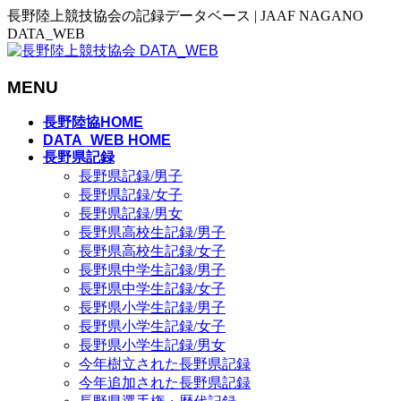
長野陸上競技協会の記録データベース | JAAF NAGANO
DATA_WEB
MENU
メ
長野陸協HOME
ニ
DATA_WEB HOME
長野県記録
ュ
長野県記録/男子
ー
長野県記録/女子
を
長野県記録/男女
飛
長野県高校生記録/男子
ば
長野県高校生記録/女子
す
長野県中学生記録/男子
長野県中学生記録/女子
長野県小学生記録/男子
長野県小学生記録/女子
長野県小学生記録/男女
今年樹立された長野県記録
今年追加された長野県記録