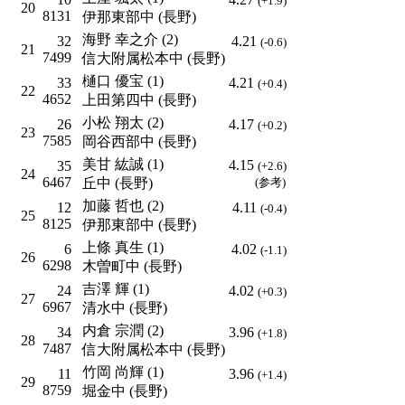
(+1.9)
20
8131
伊那東部中 (長野)
海野 幸之介 (2)
32
4.21
(-0.6)
21
7499
信大附属松本中 (長野)
樋口 優宝 (1)
33
4.21
(+0.4)
22
4652
上田第四中 (長野)
小松 翔太 (2)
26
4.17
(+0.2)
23
7585
岡谷西部中 (長野)
美甘 紘誠 (1)
4.15
35
(+2.6)
24
6467
丘中 (長野)
(参考)
加藤 哲也 (2)
12
4.11
(-0.4)
25
8125
伊那東部中 (長野)
上條 真生 (1)
6
4.02
(-1.1)
26
6298
木曽町中 (長野)
吉澤 輝 (1)
24
4.02
(+0.3)
27
6967
清水中 (長野)
内倉 宗潤 (2)
34
3.96
(+1.8)
28
7487
信大附属松本中 (長野)
竹岡 尚輝 (1)
11
3.96
(+1.4)
29
8759
堀金中 (長野)