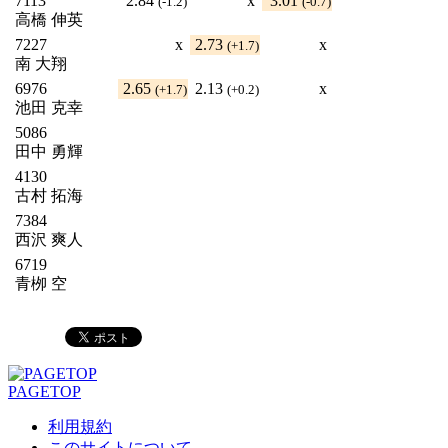
7113
2.84
x
3.01
(-1.2)
(-0.7)
高橋 伸英
7227
x
2.73
x
(+1.7)
南 大翔
6976
2.65
2.13
x
(+1.7)
(+0.2)
池田 克幸
5086
田中 勇輝
4130
古村 拓海
7384
西沢 爽人
6719
青栁 空
PAGETOP
利用規約
このサイトについて