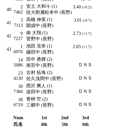
安土 大和斗 (1)
2
3.40
(+0.2)
40
7462
信大附属松本中 (長野)
高橋 伸英 (1)
3
3.01
(-0.7)
41
7113
開成中 (長野)
南 大翔 (1)
9
2.73
(+1.7)
42
7227
菅野中 (長野)
池田 克幸 (1)
1
2.65
(+1.7)
43
6976
鎌田中 (長野)
田中 勇輝 (2)
14
ＤＮＳ
5086
南宮中 (長野)
古村 拓海 (2)
23
ＤＮＳ
4130
佐久浅間中 (長野)
西沢 爽人 (1)
30
ＤＮＳ
7384
波田中 (長野)
青栁 空 (2)
38
ＤＮＳ
6719
三郷中 (長野)
Num
1st
2nd
3rd
氏名
4th
5th
6th