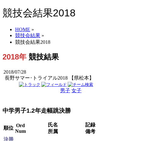
競技会結果2018
HOME
»
競技会結果
»
競技会結果2018
2018年
競技結果
2018/07/28
長野サマー･トライアル2018 【県松本】
男子
女子
男女
中学男子1.2年走幅跳決勝
氏名
記録
Ord
順位
Num
所属
備考
決勝