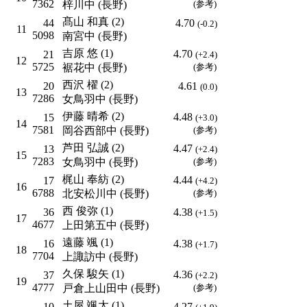
7362
梓川中 (長野)
(参考)
髙山 和真 (2)
44
4.70
(-0.2)
11
5098
南宮中 (長野)
吉原 悠 (1)
4.70
21
(+2.4)
12
5725
裾花中 (長野)
(参考)
西沢 櫂 (2)
20
4.61
(0.0)
13
7286
女鳥羽中 (長野)
伊藤 晴希 (2)
4.48
15
(+3.0)
14
7581
岡谷西部中 (長野)
(参考)
芦田 弘誠 (2)
4.47
13
(+2.4)
15
7283
女鳥羽中 (長野)
(参考)
梶山 奉紡 (2)
4.44
17
(+4.2)
16
6788
北安松川中 (長野)
(参考)
西 俊弥 (1)
36
4.38
(+1.5)
17
4677
上田第五中 (長野)
遠藤 颯 (1)
16
4.38
(+1.7)
18
7704
上諏訪中 (長野)
久保 駿矢 (1)
4.36
37
(+2.2)
19
4777
戸倉上山田中 (長野)
(参考)
土屋 颯太 (1)
10
4.27