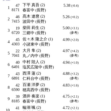
下平 真吾 (2)
47
5.38
(-0.4)
1
8171
春富中 (長野)
髙木 遼麿 (2)
46
5.26
(+0.2)
2
7415
波田中 (長野)
柴田 莉生 (2)
5.00
19
(+3.1)
3
6720
三郷中 (長野)
(参考)
佐々木 隆之介 (1)
45
4.99
(+2.0)
4
4303
小諸東中 (長野)
大月 隼 (2)
4.97
22
(+4.2)
5
7041
丸ノ内中 (長野)
(参考)
中村 陸人 (2)
40
4.94
(+1.0)
6
6491
塩尻広陵中 (長野)
西澤 蓮 (2)
4.88
43
(+3.2)
7
6891
仁科台中 (長野)
(参考)
百瀬 洋夢 (2)
42
4.83
(+1.6)
8
6590
穂高西中 (長野)
酒井 奏楽 (1)
4.75
39
(+2.1)
9
8185
春富中 (長野)
(参考)
輪湖 颯 (2)
4.72
41
(+2.1)
10