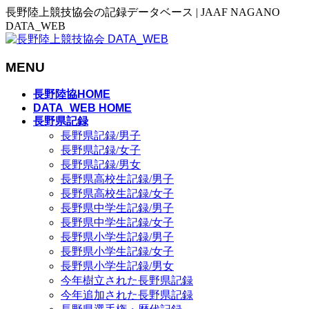
長野陸上競技協会の記録データベース | JAAF NAGANO
DATA_WEB
MENU
メ
長野陸協HOME
ニ
DATA_WEB HOME
長野県記録
ュ
長野県記録/男子
ー
長野県記録/女子
を
長野県記録/男女
飛
長野県高校生記録/男子
ば
長野県高校生記録/女子
す
長野県中学生記録/男子
長野県中学生記録/女子
長野県小学生記録/男子
長野県小学生記録/女子
長野県小学生記録/男女
今年樹立された長野県記録
今年追加された長野県記録