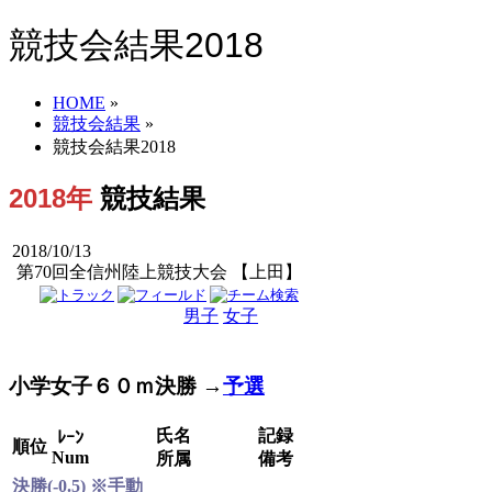
競技会結果2018
HOME
»
競技会結果
»
競技会結果2018
2018年
競技結果
2018/10/13
第70回全信州陸上競技大会 【上田】
男子
女子
男女
小学女子６０ｍ決勝 →
予選
氏名
記録
ﾚｰﾝ
順位
Num
所属
備考
決勝(-0.5) ※手動