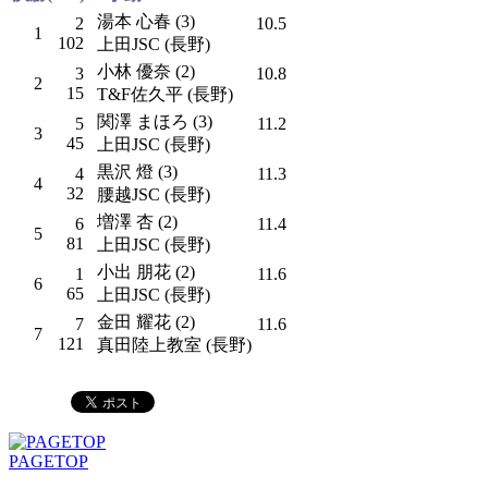
湯本 心春 (3)
2
10.5
1
102
上田JSC (長野)
小林 優奈 (2)
3
10.8
2
15
T&F佐久平 (長野)
関澤 まほろ (3)
5
11.2
3
45
上田JSC (長野)
黒沢 燈 (3)
4
11.3
4
32
腰越JSC (長野)
増澤 杏 (2)
6
11.4
5
81
上田JSC (長野)
小出 朋花 (2)
1
11.6
6
65
上田JSC (長野)
金田 耀花 (2)
7
11.6
7
121
真田陸上教室 (長野)
PAGETOP