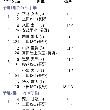
Num
所属
備考
予選1組(0.0) ※手動
平林 玄太 (3)
10.7
7
1
ｑ
112
上田JSC (長野)
米田 太一 (3)
4
10.9
2
26
安茂里小 (長野)
内堀 陽太 (2)
3
11.3
3
104
上田JSC (長野)
山宮 圭貴 (3)
2
11.4
4
124
真田陸上教室 (長野)
黒沢 天馬 (2)
6
11.4
5
31
腰越JSC (長野)
小出 大心 (1)
1
11.7
6
64
上田JSC (長野)
鈴木 貫太 (1)
5
ＤＮＳ
116
上田JSC (長野)
予選2組(+1.2) ※手動
深井 漣晟 (3)
10.3
4
1
ｑ
72
上田JSC (長野)