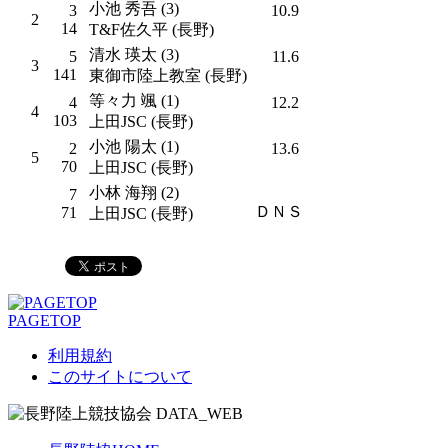
小池 秀吾 (3)
3
10.9
2
14
T&F佐久平 (長野)
清水 瑛太 (3)
5
11.6
3
141
東御市陸上教室 (長野)
等々力 颯 (1)
4
12.2
4
103
上田JSC (長野)
小池 陽太 (1)
2
13.6
5
70
上田JSC (長野)
小林 海翔 (2)
7
ＤＮＳ
71
上田JSC (長野)
PAGETOP
利用規約
このサイトについて