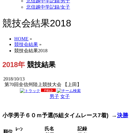
北信越中学記録/男子
北信越中学記録/女子
競技会結果2018
HOME
»
競技会結果
»
競技会結果2018
2018年
競技結果
2018/10/13
第70回全信州陸上競技大会 【上田】
男子
女子
男女
小学男子６０ｍ予選(5組タイムレース7着) →
決勝
氏名
記録
ﾚｰﾝ
順位