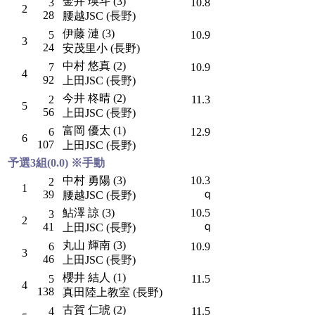
金井 瑛斗 (3)
3
10.8
2
28
腰越JSC (長野)
伊藤 漣 (3)
5
10.9
3
24
安茂里小 (長野)
中村 悠真 (2)
7
10.9
4
92
上田JSC (長野)
今井 柊晴 (2)
2
11.3
5
56
上田JSC (長野)
富岡 優太 (1)
6
12.9
6
107
上田JSC (長野)
予選3組(0.0) ※手動
中村 勇陽 (3)
10.3
2
1
ｑ
39
腰越JSC (長野)
鮎澤 諒 (3)
10.5
3
2
ｑ
41
上田JSC (長野)
丸山 輝南 (3)
6
10.9
3
46
上田JSC (長野)
櫻井 結人 (1)
5
11.5
4
138
真田陸上教室 (長野)
古賀 仁琥 (2)
4
11.5