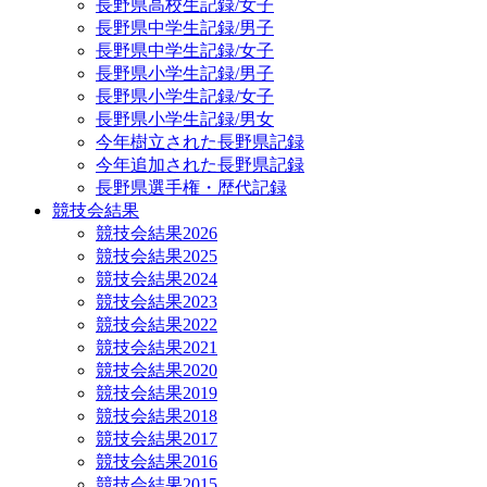
長野県高校生記録/女子
長野県中学生記録/男子
長野県中学生記録/女子
長野県小学生記録/男子
長野県小学生記録/女子
長野県小学生記録/男女
今年樹立された長野県記録
今年追加された長野県記録
長野県選手権・歴代記録
競技会結果
競技会結果2026
競技会結果2025
競技会結果2024
競技会結果2023
競技会結果2022
競技会結果2021
競技会結果2020
競技会結果2019
競技会結果2018
競技会結果2017
競技会結果2016
競技会結果2015