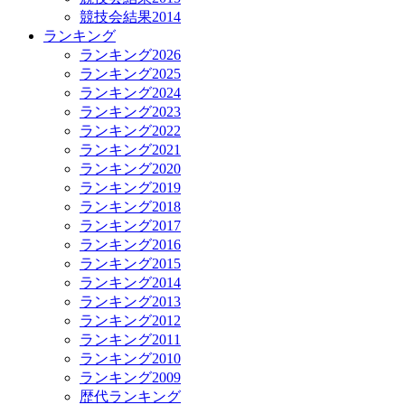
競技会結果2014
ランキング
ランキング2026
ランキング2025
ランキング2024
ランキング2023
ランキング2022
ランキング2021
ランキング2020
ランキング2019
ランキング2018
ランキング2017
ランキング2016
ランキング2015
ランキング2014
ランキング2013
ランキング2012
ランキング2011
ランキング2010
ランキング2009
歴代ランキング