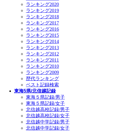
ランキング2020
ランキング2019
ランキング2018
ランキング2017
ランキング2016
ランキング2015
ランキング2014
ランキング2013
ランキング2012
ランキング2011
ランキング2010
ランキング2009
歴代ランキング
ベスト記録検索
東海5県/北信越記録
東海５県記録/男子
東海５県記録/女子
北信越高校記録/男子
北信越高校記録/女子
北信越中学記録/男子
北信越中学記録/女子