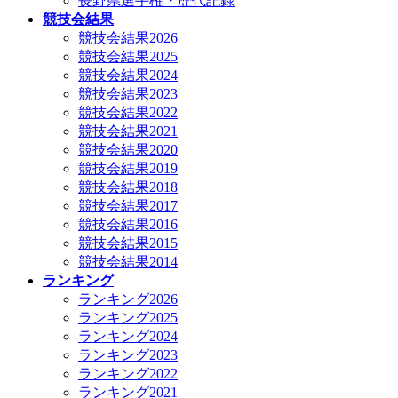
長野県選手権・歴代記録
競技会結果
競技会結果2026
競技会結果2025
競技会結果2024
競技会結果2023
競技会結果2022
競技会結果2021
競技会結果2020
競技会結果2019
競技会結果2018
競技会結果2017
競技会結果2016
競技会結果2015
競技会結果2014
ランキング
ランキング2026
ランキング2025
ランキング2024
ランキング2023
ランキング2022
ランキング2021