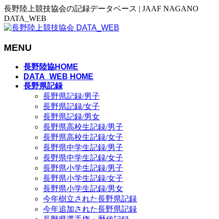
長野陸上競技協会の記録データベース | JAAF NAGANO
DATA_WEB
MENU
メ
長野陸協HOME
ニ
DATA_WEB HOME
長野県記録
ュ
長野県記録/男子
ー
長野県記録/女子
を
長野県記録/男女
飛
長野県高校生記録/男子
ば
長野県高校生記録/女子
す
長野県中学生記録/男子
長野県中学生記録/女子
長野県小学生記録/男子
長野県小学生記録/女子
長野県小学生記録/男女
今年樹立された長野県記録
今年追加された長野県記録