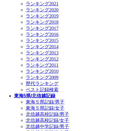
ランキング2021
ランキング2020
ランキング2019
ランキング2018
ランキング2017
ランキング2016
ランキング2015
ランキング2014
ランキング2013
ランキング2012
ランキング2011
ランキング2010
ランキング2009
歴代ランキング
ベスト記録検索
東海5県/北信越記録
東海５県記録/男子
東海５県記録/女子
北信越高校記録/男子
北信越高校記録/女子
北信越中学記録/男子