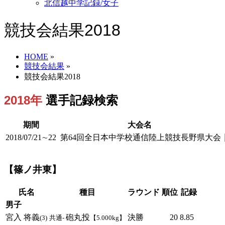
北信越中学記録/女子
競技会結果2018
HOME
»
競技会結果
»
競技会結果2018
2018年
選手記録検索
期間
大会名
2018/07/21∼22
第64回全日本中学校通信陸上競技長野県大会
【篠ノ井東】
氏名
種目
ラウンド
順位
記録
男子
宮入 将義
砲丸投
決勝
20
8.85
(3)
共通-
【5.000kg】