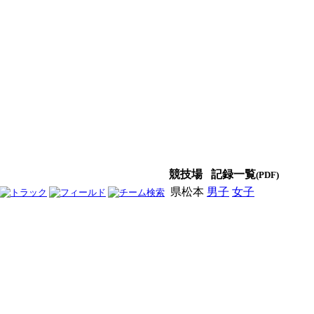
競技場
記録一覧
(PDF)
県松本
男子
女子
男女