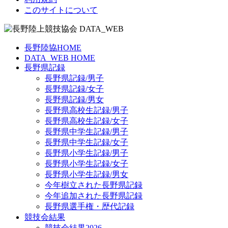
このサイトについて
長野陸協HOME
DATA_WEB HOME
長野県記録
長野県記録/男子
長野県記録/女子
長野県記録/男女
長野県高校生記録/男子
長野県高校生記録/女子
長野県中学生記録/男子
長野県中学生記録/女子
長野県小学生記録/男子
長野県小学生記録/女子
長野県小学生記録/男女
今年樹立された長野県記録
今年追加された長野県記録
長野県選手権・歴代記録
競技会結果
競技会結果2026