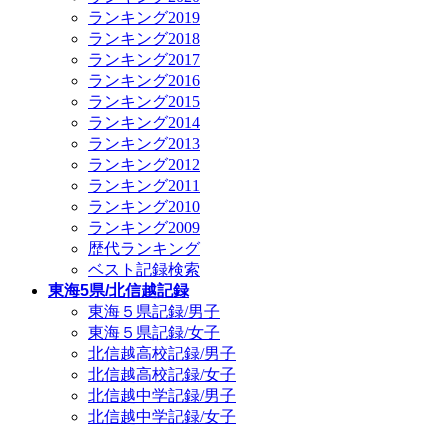
ランキング2019
ランキング2018
ランキング2017
ランキング2016
ランキング2015
ランキング2014
ランキング2013
ランキング2012
ランキング2011
ランキング2010
ランキング2009
歴代ランキング
ベスト記録検索
東海5県/北信越記録
東海５県記録/男子
東海５県記録/女子
北信越高校記録/男子
北信越高校記録/女子
北信越中学記録/男子
北信越中学記録/女子