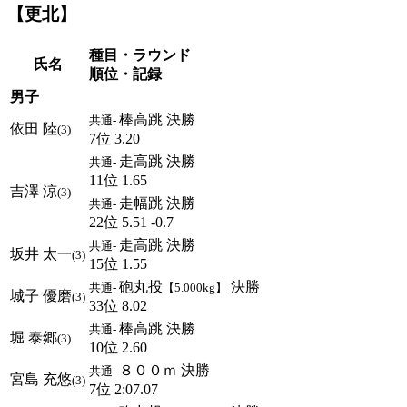
【更北】
種目・ラウンド
氏名
順位・記録
男子
棒高跳 決勝
共通-
依田 陸
(3)
7位 3.20
走高跳 決勝
共通-
11位 1.65
吉澤 涼
(3)
走幅跳 決勝
共通-
22位 5.51 -0.7
走高跳 決勝
共通-
坂井 太一
(3)
15位 1.55
砲丸投
決勝
共通-
【5.000kg】
城子 優磨
(3)
33位 8.02
棒高跳 決勝
共通-
堀 泰郷
(3)
10位 2.60
８００ｍ 決勝
共通-
宮島 充悠
(3)
7位 2:07.07