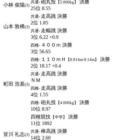
砲丸投
決勝
共通-
【5.000kg】
小林 俊陽
(3)
25位 8.55
走高跳 決勝
共通-
2位 1.85
山本 敦稀
(3)
走幅跳 決勝
共通-
3位 6.22 +0.9
４００ｍ 決勝
四種-
3位 56.65
１１０ｍＨ
決勝
四種-
【0.914m-9.14m】
2位 18.17 +0.4
走高跳 決勝
共通-
ＮＭ
町田 浩基
(3)
走高跳 決勝
四種-
4位 1.55
砲丸投
決勝
四種-
【4.000kg】
10位 8.97
四種競技
決勝
【中学】
11位 1892
棒高跳 決勝
共通-
皆川 礼志
(3)
14位 2.60