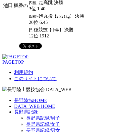
走高跳 決勝
四種-
池田 楓香
(3)
3位 1.40
砲丸投
決勝
四種-
【2.721kg】
20位 6.45
四種競技
決勝
【中学】
12位 1912
PAGETOP
利用規約
このサイトについて
長野陸協HOME
DATA_WEB HOME
長野県記録
長野県記録/男子
長野県記録/女子
長野県記録/男女