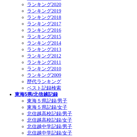
ランキング2020
ランキング2019
ランキング2018
ランキング2017
ランキング2016
ランキング2015
ランキング2014
ランキング2013
ランキング2012
ランキング2011
ランキング2010
ランキング2009
歴代ランキング
ベスト記録検索
東海5県/北信越記録
東海５県記録/男子
東海５県記録/女子
北信越高校記録/男子
北信越高校記録/女子
北信越中学記録/男子
北信越中学記録/女子