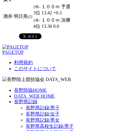
１００ｍ 予選
2年-
3位 13.42 +0.3
酒井 明日美
(2)
１００ｍ 決勝
2年-
4位 13.36 0.0
PAGETOP
利用規約
このサイトについて
長野陸協HOME
DATA_WEB HOME
長野県記録
長野県記録/男子
長野県記録/女子
長野県記録/男女
長野県高校生記録/男子