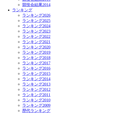
競技会結果2014
ランキング
ランキング2026
ランキング2025
ランキング2024
ランキング2023
ランキング2022
ランキング2021
ランキング2020
ランキング2019
ランキング2018
ランキング2017
ランキング2016
ランキング2015
ランキング2014
ランキング2013
ランキング2012
ランキング2011
ランキング2010
ランキング2009
歴代ランキング