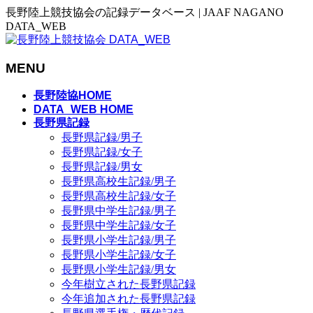
長野陸上競技協会の記録データベース | JAAF NAGANO
DATA_WEB
MENU
メ
長野陸協HOME
ニ
DATA_WEB HOME
長野県記録
ュ
長野県記録/男子
ー
長野県記録/女子
を
長野県記録/男女
飛
長野県高校生記録/男子
ば
長野県高校生記録/女子
す
長野県中学生記録/男子
長野県中学生記録/女子
長野県小学生記録/男子
長野県小学生記録/女子
長野県小学生記録/男女
今年樹立された長野県記録
今年追加された長野県記録