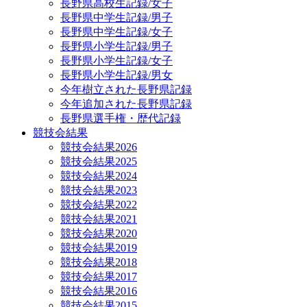
長野県高校生記録/女子
長野県中学生記録/男子
長野県中学生記録/女子
長野県小学生記録/男子
長野県小学生記録/女子
長野県小学生記録/男女
今年樹立された長野県記録
今年追加された長野県記録
長野県選手権・歴代記録
競技会結果
競技会結果2026
競技会結果2025
競技会結果2024
競技会結果2023
競技会結果2022
競技会結果2021
競技会結果2020
競技会結果2019
競技会結果2018
競技会結果2017
競技会結果2016
競技会結果2015